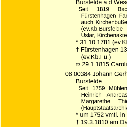
Bursfelde a.d.Wes
Seit 1819 Bach
Fürstenhagen Fam
auch Kirchenbuße
(ev.Kb.Bursfeld
Uslar, Kirchenakt
* 31.10.1781 (ev.K
† Fürstenhagen 1
(ev.Kb.Fü.)
∞ 29.1.1815 Carol
08 00384 Johann Gerhar
Bursfelde.
Seit 1759 Mühlen
Heinrich Andre
Margarethe Th
(Hauptstaatsarch
* um 1752 vmtl. i
† 19.3.1810 am D