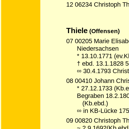
12 06234 Christoph Th
Thiele
(Offensen)
07 00205 Marie Elisabe
Niedersachsen
* 13.10.1771 (ev.K
† ebd. 13.1.1828 
∞ 30.4.1793 Christ
08 00410 Johann Chris
* 27.12.1733 (Kb.e
Begraben 18.2.180
(Kb.ebd.)
∞ in KB-Lücke 17
09 00820 Christoph Thi
~ 2.9.1692(Kb.ebd