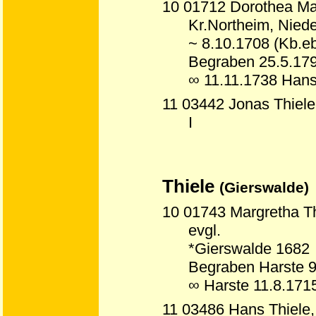
10 01712 Dorothea Mari
Kr.Northeim, Nied
~ 8.10.1708 (Kb.eb
Begraben 25.5.179
∞ 11.11.1738 Han
11 03442 Jonas Thiele
I
Thiele
(Gierswalde)
10 01743 Margretha Th
evgl.
*Gierswalde 1682
Begraben Harste 9
∞ Harste 11.8.171
11 03486 Hans Thiele,