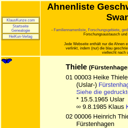
Ahnenliste Geschw
Swan
KlausKunze.com
Startseite
-
Familiennamenliste
,
Forschungsgebiete
,
ged
Genealogie
Forschungsaustausch und
HeiKun-Verlag
Jede Webseite enthält nur die Ahnen e
verlinkt, indem (nur) die blau gesch
vielleicht nach 
Thiele
(Fürstenhagen
01 00003 Heike Thiele
(Uslar-)
Fürstenha
Siehe die gedruck
* 15.5.1965 Uslar
∞ 9.8.1985 Klaus
02 00006 Heinrich Thie
Fürstenhagen