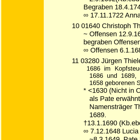
Begraben 18.4.174
∞ 17.11.1722 Ann
10 01640 Christoph Thi
~ Offensen 12.9.1
begraben Offense
∞ Offensen 6.1.16
11 03280 Jürgen Thiel
1686 im Kopfsteue
1686 und 1689, 
1658 geborenen S
* <1630 (Nicht in 
als Pate erwähn
Namensträger Th
1689.
†13.1.1690 (Kb.eb
∞ 7.12.1648 Luci
~8.3.1649, Pate