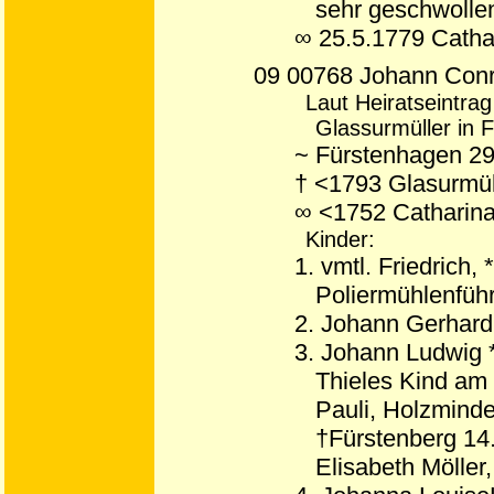
sehr geschwollen
∞ 25.5.1779 Cath
09 00768 Johann Conr
Laut Heiratseintrag
Glassurmüller in 
~ Fürstenhagen 2
† <1793 Glasurmü
∞ <1752 Catharina
Kinder:
1. vmtl. Friedrich,
Poliermühlenführ
2. Johann Gerhard
3. Johann Ludwig 
Thieles Kind am 
Pauli, Holzminde
†Fürstenberg 14
Elisabeth Möller