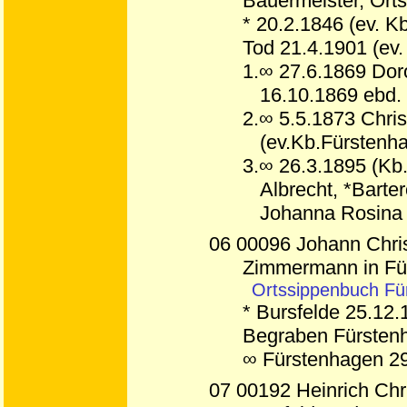
Bauermeister, Ort
* 20.2.1846 (ev. Kb
Tod 21.4.1901 (ev.
1.∞ 27.6.1869 Dor
16.10.1869 ebd.
2.∞ 5.5.1873 Chri
(ev.Kb.Fürstenh
3.∞ 26.3.1895 (Kb
Albrecht, *Barte
Johanna Rosina
06 00096 Johann Chris
Zimmermann in Fü
Ortssippenbuch Fü
* Bursfelde 25.12
Begraben
Fürstenh
∞ Fürstenhagen 29
07 00192 Heinrich Chri