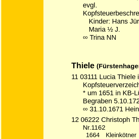
evgl.
Kopfsteuerbeschre
Kinder: Hans Jür
Maria ½ J.
∞ Trina NN
Thiele
(Fürstenhagen
11 03111 Lucia Thiele
Kopfsteuerverzeich
* um 1651 in KB-L
Begraben 5.10.172
∞ 31.10.1671 Hein
12 06222 Christoph Th
Nr.1162
1664 Kleinkötner