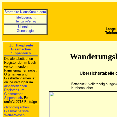
Startseite KlausKunze.com
Titelübersicht
HeiKun-Verlag
Übersicht
Lange 
Genealogie
Telefon
Zur Hauptseite
Glasmacher-
Sippenbuch
Wanderungsb
Die alphabetischen
Register der im Buch
vorkommenden
Familiennamen nebst
Übersichtstabelle 
Ortsnamen und
Glashüttennamen ist
online verfügbar im
Fettdruck
: vollständig ausgew
alphabetischen
Kirchenbücher
R
egister zum
Glasmacher-
Sippenbuch
.
Es
umfaßt 2715 Einträge.
chronologischen
Glasmacherliste
Werra-Weser-