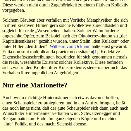
Diese werden nicht durch Zugehörigkeit zu einem fiktiven Kollektiv
vorgegeben.
Solchem Glauben aber verfallen mit Vorliebe Metaphysiker, die sich
in ihren kreativen Hirnen gern solche Kollektive zurechtbasteln und
sogleich für reale „Wesenheiten“ halten. Solcher Wahn forderte
ungezählte Opfer, zum Beispiel nach der Oktoberrevolution zu „der
Kapitalistenklasse“ gezählt wurden, unter Stalin „den Kulaken“ oder
unter Hitler „den Juden“.
Wilhelm von Ockham
hatte einst gewarnt:
Entia non sunt multiplicanda praeter necessitatem
[1]
. Kollektive
Eigenschaftszuschreibungen begründen für sich genommen niemals
die reale, wesenhafte Existenz solcher Kollektive. Diese befinden
sich zwar in den Köpfen ihrer Konstrukteure, steuern aber nicht das
Verhalten ihrer angeblichen Angehörigen.
Nur eine Marionette?
Auch wenn mächtige Hintermänner sich etwas davon erhoffen,
einen Schauspieler zu protegieren und in ein Amt zu bringen, heißt
das noch lange nicht, daß der gute Schauspieler sich dann auch nach
Wunsch der Hintermänner verhalten wird. Schwarzenegger und
Reagan hatten am Ende ihre ganz eigenen Köpfe und machten
„ihre“ Politik, und das macht Selenski ebenso.