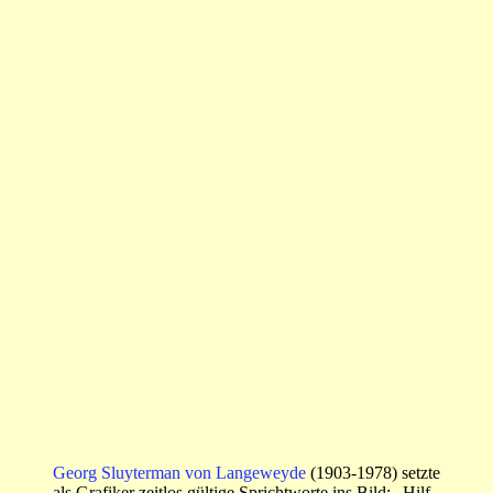
Georg Sluyterman von Langeweyde
(1903-1978) setzte
als Grafiker zeitlos gültige Sprichtworte ins Bild: „Hilf