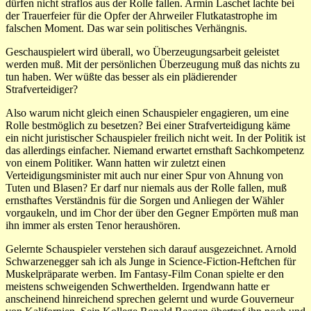
dürfen nicht straflos aus der Rolle fallen. Armin Laschet lachte bei
der Trauerfeier für die Opfer der Ahrweiler Flutkatastrophe im
falschen Moment. Das war sein politisches Verhängnis.
Geschauspielert wird überall, wo Überzeugungsarbeit geleistet
werden muß. Mit der persönlichen Überzeugung muß das nichts zu
tun haben. Wer wüßte das besser als ein plädierender
Strafverteidiger?
Also warum nicht gleich einen Schauspieler engagieren, um eine
Rolle bestmöglich zu besetzen? Bei einer Strafverteidigung käme
ein nicht juristischer Schauspieler freilich nicht weit. In der Politik ist
das allerdings einfacher. Niemand erwartet ernsthaft Sachkompetenz
von einem Politiker. Wann hatten wir zuletzt einen
Verteidigungsminister mit auch nur einer Spur von Ahnung von
Tuten und Blasen? Er darf nur niemals aus der Rolle fallen, muß
ernsthaftes Verständnis für die Sorgen und Anliegen der Wähler
vorgaukeln, und im Chor der über den Gegner Empörten muß man
ihn immer als ersten Tenor heraushören.
Gelernte Schauspieler verstehen sich darauf ausgezeichnet. Arnold
Schwarzenegger sah ich als Junge in Science-Fiction-Heftchen für
Muskelpräparate werben. Im Fantasy-Film Conan spielte er den
meistens schweigenden Schwerthelden. Irgendwann hatte er
anscheinend hinreichend sprechen gelernt und wurde Gouverneur