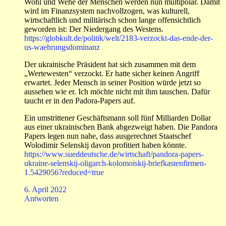
Wohl und Wehe der Menschen werden nun multipolar. Damit
wird im Finanzsystem nachvollzogen, was kulturell,
wirtschaftlich und militärisch schon lange offensichtlich
geworden ist: Der Niedergang des Westens.
https://globkult.de/politik/welt/2183-verzockt-das-ende-der-
us-waehrungsdominanz
Der ukrainische Präsident hat sich zusammen mit dem
„Wertewesten“ verzockt. Er hatte sicher keinen Angriff
erwartet. Jeder Mensch in seiner Position würde jetzt so
aussehen wie er. Ich möchte nicht mit ihm tauschen. Dafür
taucht er in den Padora-Papers auf.
Ein umstrittener Geschäftsmann soll fünf Milliarden Dollar
aus einer ukrainischen Bank abgezweigt haben. Die Pandora
Papers legen nun nahe, dass ausgerechnet Staatschef
Wolodimir Selenskij davon profitiert haben könnte.
https://www.sueddeutsche.de/wirtschaft/pandora-papers-
ukraine-selenskij-oligarch-kolomoiskij-briefkastenfirmen-
1.5429056?reduced=true
6. April 2022
Antworten