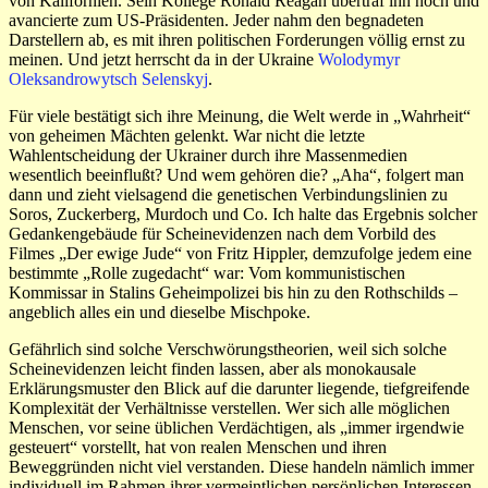
von Kalifornien. Sein Kollege Ronald Reagan übertraf ihn noch und
avancierte zum US-Präsidenten. Jeder nahm den begnadeten
Darstellern ab, es mit ihren politischen Forderungen völlig ernst zu
meinen. Und jetzt herrscht da in der Ukraine
Wolodymyr
Oleksandrowytsch Selenskyj
.
Für viele bestätigt sich ihre Meinung, die Welt werde in „Wahrheit“
von geheimen Mächten gelenkt. War nicht die letzte
Wahlentscheidung der Ukrainer durch ihre Massenmedien
wesentlich beeinflußt? Und wem gehören die? „Aha“, folgert man
dann und zieht vielsagend die genetischen Verbindungslinien zu
Soros, Zuckerberg, Murdoch und Co. Ich halte das Ergebnis solcher
Gedankengebäude für Scheinevidenzen nach dem Vorbild des
Filmes „Der ewige Jude“ von Fritz Hippler, demzufolge jedem eine
bestimmte „Rolle zugedacht“ war: Vom kommunistischen
Kommissar in Stalins Geheimpolizei bis hin zu den Rothschilds –
angeblich alles ein und dieselbe Mischpoke.
Gefährlich sind solche Verschwörungstheorien, weil sich solche
Scheinevidenzen leicht finden lassen, aber als monokausale
Erklärungsmuster den Blick auf die darunter liegende, tiefgreifende
Komplexität der Verhältnisse verstellen. Wer sich alle möglichen
Menschen, vor seine üblichen Verdächtigen, als „immer irgendwie
gesteuert“ vorstellt, hat von realen Menschen und ihren
Beweggründen nicht viel verstanden. Diese handeln nämlich immer
individuell im Rahmen ihrer vermeintlichen persönlichen Interessen.