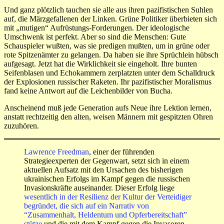
Und ganz plötzlich tauchen sie alle aus ihren pazifistischen Suhlen
auf, die Märzgefallenen der Linken. Grüne Politiker überbieten sich
mit „mutigen“ Aufrüstungs-Forderungen. Der ideologische
Umschwenk ist perfekt. Aber so sind die Menschen: Gute
Schauspieler wußten, was sie predigen mußten, um in grüne oder
rote Spitzenämter zu gelangen. Da haben sie ihre Sprüchlein hübsch
aufgesagt. Jetzt hat die Wirklichkeit sie eingeholt. Ihre bunten
Seifenblasen und Echokammern zerplatzten unter dem Schalldruck
der Explosionen russischer Raketen. Ihr pazifistischer Moralismus
fand keine Antwort auf die Leichenbilder von Bucha.
Anscheinend muß jede Generation aufs Neue ihre Lektion lernen,
anstatt rechtzeitig den alten, weisen Männern mit gespitzten Ohren
zuzuhören.
Lawrence Freedman
, einer der führenden
Strategieexperten der Gegenwart, setzt sich in einem
aktuellen Aufsatz mit den Ursachen des bisherigen
ukrainischen Erfolgs im Kampf gegen die russischen
Invasionskräfte auseinander. Dieser Erfolg liege
wesentlich in der Resilienz der Kultur der Verteidiger
begründet, die sich auf ein Narrativ von
“Zusammenhalt, Heldentum und Opferbereitschaft”
stütze
und die mit dem Kampf gegen die Invasoren