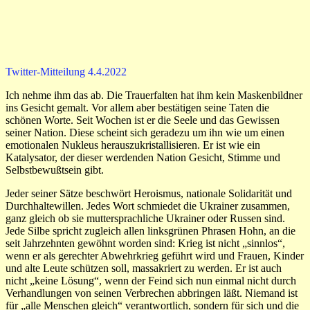
Twitter-Mitteilung 4.4.2022
Ich nehme ihm das ab. Die Trauerfalten hat ihm kein Maskenbildner
ins Gesicht gemalt. Vor allem aber bestätigen seine Taten die
schönen Worte. Seit Wochen ist er die Seele und das Gewissen
seiner Nation. Diese scheint sich geradezu um ihn wie um einen
emotionalen Nukleus herauszukristallisieren. Er ist wie ein
Katalysator, der dieser werdenden Nation Gesicht, Stimme und
Selbstbewußtsein gibt.
Jeder seiner Sätze beschwört Heroismus, nationale Solidarität und
Durchhaltewillen. Jedes Wort schmiedet die Ukrainer zusammen,
ganz gleich ob sie muttersprachliche Ukrainer oder Russen sind.
Jede Silbe spricht zugleich allen linksgrünen Phrasen Hohn, an die
seit Jahrzehnten gewöhnt worden sind: Krieg ist nicht „sinnlos“,
wenn er als gerechter Abwehrkrieg geführt wird und Frauen, Kinder
und alte Leute schützen soll, massakriert zu werden. Er ist auch
nicht „keine Lösung“, wenn der Feind sich nun einmal nicht durch
Verhandlungen von seinen Verbrechen abbringen läßt. Niemand ist
für „alle Menschen gleich“ verantwortlich, sondern für sich und die