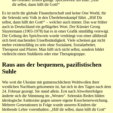
dir selbst, dann hilft dir Gott!“
Es ist nicht die globale Finanzherschaft und keine One World, für
die Selenski sein Volk in den Überlebenskampf führt. „Hilf Dir
selbst, dann hilft der Gott!“ – welcher auch immer. Das war früher
auch in Deutschland ein geflügeltes Wort. Der Künster Georg
Sluytermann (1903-1978) hat es in einer Grafik sinnfällig verewigt.
Die Geltung des Sprichworts wurde verdrängt von einer allüberall
sich breit machenden Unselbständigkeit. Viele scheinen gar nicht
mehre existenzfähig zu sein ohne Sozialamt, Sozialarbeiter,
Therapeut und Pfarrer. Man hilft sich nicht selbst, sondern bildet
vielleicht einen Stuhlkreis oder eine Therapiegruppe.
Raus aus der bequemen, pazifistischen
Suhle
Wie weit die Ukraine mit gutmenschlichem Wohlwollen ihrer
westlichen Nachbarn gekommen ist, hat sich in den Tagen nach dem
24. Februar gezeigt. Sie stand allein. Erst nach Abwehrerfolgen
änderte sich die Stimmung im „Westen“. Selenskis Reden bilden
ideologische Antitoxine gegen unsere eigene Knochenerweichung.
Mehrere Generationen in Folge wurde unseren Kindern die
bleibende Lehre vorenthalten: „Hilf dir selbst, dann hilft dir Gott“