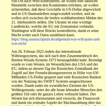
von Ost nach West kontrollieren, sie wollen eine faktische
Mautstelle zwischen den Kontinenten errichten, sie wollen
sicherstellen, daß diese Geschäfte in US-Dollar abgewickelt
und in US-Staatsanleihen umgewandelt werden, und sie
wollen sich zwischen die beiden wohlhabendsten Märkte des
21. Jahrhunderts stellen. Die Ukraine ist eine wichtige
Landbrücke, welche die EU mit Zentralasien verbindet.
Washington will diese Brücke kontrollieren, damit es seine
Macht weiter nach Osten ausdehnen kann.
https://blog.manuscriptum.de/allgemein/was-will-putin-und-
was-nicht/
Am 26. Februar 2022 endete das internationale
Währungssystem, das sich nach dem Zusammenbruch des
Bretton-Woods-Systems 1973 herausgebildet hatte. Beendigt
wurde es vom Westen, im Wesentlichen den USA und der
EU, indem an diesem Tag der Russischen Zentralbank der
Zugriff auf ihre Fremdwährungsreserven in Höhe von 630
Milliarden US-Dollar gesperrt und viele Russischen Banken
von der Nutzung des SWIFT Systems ausgeschlossen
wurden. Damit endet ein wesentliches Element der US-
Welthegemonie, unter der alle heute lebenden Menschen den
größten Teil oder ihr ganzes Leben verbracht haben. Der
Westen hat sich übernommen und verzockt, die Finanzwelt
und damit ein zentraler Aspekt der Machtausübung über das