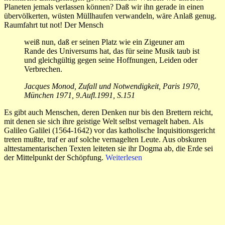
Planeten jemals verlassen können? Daß wir ihn gerade in einen
übervölkerten, wüsten Müllhaufen verwandeln, wäre Anlaß genug.
Raumfahrt tut not! Der Mensch
weiß nun, daß er seinen Platz wie ein Zigeuner am
Ran­de des Universums hat, das für sei­ne Musik taub ist
und gleich­gültig gegen seine Hoffnungen, Lei­den oder
Ver­brechen.
Jacques Monod, Zufall und Notwendigkeit, Paris 1970,
München 1971, 9.Aufl.1991, S.151
Es gibt auch Menschen, deren Denken nur bis den Brettern reicht,
mit denen sie sich ihre geistige Welt selbst vernagelt haben. Als
Galileo Galilei (1564-1642) vor das katholische Inquisitionsgericht
treten mußte, traf er auf solche vernagelten Leute. Aus obskuren
alttestamentarischen Texten leiteten sie ihr Dogma ab, die Erde sei
der Mittelpunkt der Schöpfung.
Weiterlesen