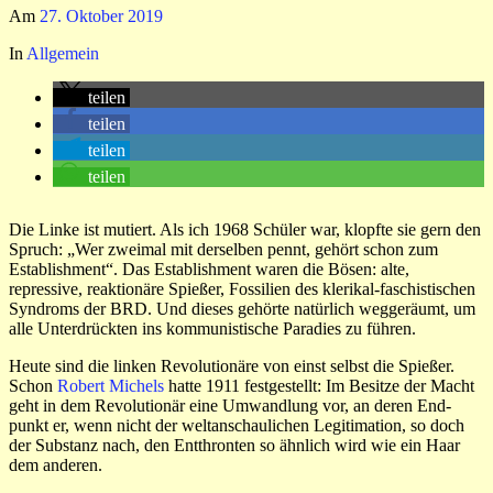
Am
27. Oktober 2019
In
Allgemein
teilen
teilen
teilen
teilen
Die Linke ist mutiert. Als ich 1968 Schüler war, klopfte sie gern den
Spruch: „Wer zweimal mit derselben pennt, gehört schon zum
Establishment“. Das Establishment waren die Bösen: alte,
repressive, reaktionäre Spießer, Fossilien des klerikal-faschistischen
Syndroms der BRD. Und dieses gehörte natürlich weggeräumt, um
alle Unterdrückten ins kommunistische Paradies zu führen.
Heute sind die linken Revolutionäre von einst selbst die Spießer.
Schon
Robert Mi­chels
hatte 1911 festgestellt: Im Besitze der Macht
geht in dem Re­vo­lutionär eine Umwand­lung vor, an deren End­
punkt er, wenn nicht der welt­an­schau­lichen Legitimation, so doch
der Sub­stanz nach, den Ent­thronten so ähn­lich wird wie ein Haar
dem an­de­ren.