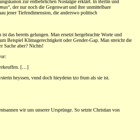
dungskanon zur entbehrlichen Nostalgie erklärt. In Berlin und
smus
“, der nur noch die Gegenwart und ihre unmittelbare
nau jener Tiefendimension, die anderswo politisch
st das bereits gelungen. Man ersetzt hergebrachte Worte und
zum Beispiel Klimagerechtigkeit oder Gender-Gap. Man streicht die
er Sache aber? Nichts!
or:
verkeuffen. […]
ysterin heyssen, vnnd doch hieydenn tzo frum als sie ist.
entsannen wir uns unserer Ursprünge. So setzte Christian von