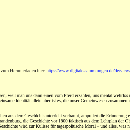
zum Herunterladen hier:
https://www.digitale-sammlungen.de/de/vi
ssen, weil man uns dann einen vom Pferd erzählen, uns mental wehrlos
insame Identität allein aber ist es, die unser Gemeinwesen zusammenhä
 aus dem Geschichtsunterricht verbannt, amputiert die Erinnerung ein
andenburg, die Geschichte vor 1800 faktisch aus dem Lehrplan der Obers
hichte wird zur Kulisse für tagespolitische Moral – und alles, was ni