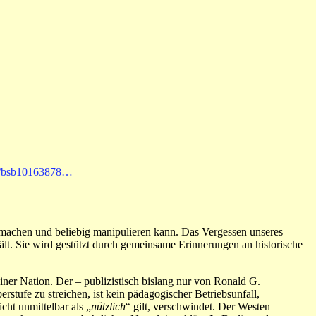
ew/bsb10163878…
 machen und beliebig manipulieren kann. Das Vergessen unseres
lt. Sie wird gestützt durch gemeinsame Erinnerungen an historische
er Nation. Der – publizistisch bislang nur von Ronald G.
tufe zu streichen, ist kein pädagogischer Betriebsunfall,
cht unmittelbar als „
nützlich
“ gilt, verschwindet. Der Westen