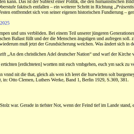
en kann. Das ist der Subtext einer Politik, die den humanistischen Bil
stufe faktisch entfallen – ein weiterer Schritt in Richtung „
Präsenti
Westen entfremdet sich von seiner eigenen historischen Fundierung – ge
.2025
en und uns verblöden. Bei einem Teil unserer jüngeren Generationen i
chen Ballast füllt und der die Menschen ängstigen und aufregen soll. 
s wiederum muß jetzt der Grundsicherung weichen. Was ändert sich in d
hrift „An den christlichen Adel deutscher Nation“ und warf der Kirche v
n ertichten [erdichteten] wortten mit euch vmbgehen, euch ym sack zu 
vnnd nit die that, gleich als wen ich leret die hurwirtten solt burgeme
0, in: Otto Clemen, Luthers Werke, Band 1, Berlin 1929, S.369, 381.
Stolz war. Gerade in tiefster Not, wenn der Feind tief im Lande stand, 