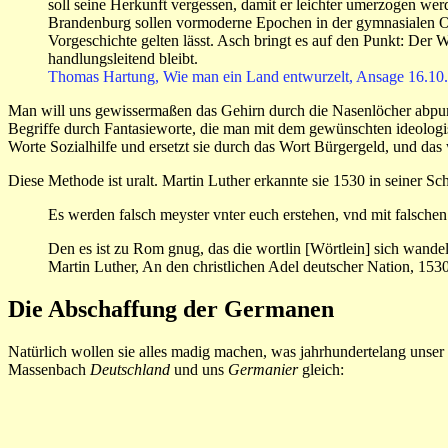
soll seine Herkunft vergessen, damit er leichter umerzogen werd
Brandenburg sollen vormoderne Epochen in der gymnasialen Ober
Vorgeschichte gelten lässt. Asch bringt es auf den Punkt: Der 
handlungsleitend bleibt.
Thomas Hartung, Wie man ein Land entwurzelt, Ansage 16.10
Man will uns gewissermaßen das Gehirn durch die Nasenlöcher abpump
Begriffe durch Fantasieworte, die man mit dem gewünschten ideologis
Worte Sozialhilfe und ersetzt sie durch das Wort Bürgergeld, und da
Diese Methode ist uralt. Martin Luther erkannte sie 1530 in seiner Sc
Es werden falsch meyster vnter euch erstehen, vnd mit falsche
Den es ist zu Rom gnug, das die wortlin [Wörtlein] sich wandeln 
Martin Luther, An den christlichen Adel deutscher Nation, 153
Die Abschaffung der Germanen
Natürlich wollen sie alles madig machen, was jahrhundertelang unser 
Massenbach
Deutschland
und uns
Germanier
gleich: