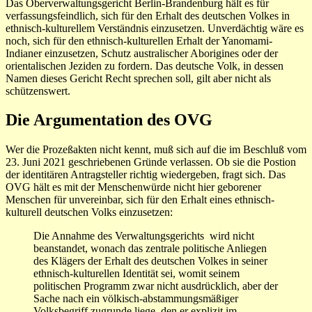
Das Oberverwaltungsgericht Berlin-Brandenburg hält es für
verfassungsfeindlich, sich für den Erhalt des deutschen Volkes in
ethnisch-kulturellem Verständnis einzusetzen. Unverdächtig wäre es
noch, sich für den ethnisch-kulturellen Erhalt der Yanomami-
Indianer einzusetzen, Schutz australischer Aborigines oder der
orientalischen Jeziden zu fordern. Das deutsche Volk, in dessen
Namen dieses Gericht Recht sprechen soll, gilt aber nicht als
schützenswert.
Die Argumentation des OVG
Wer die Prozeßakten nicht kennt, muß sich auf die im Beschluß vom
23. Juni 2021 geschriebenen Gründe verlassen. Ob sie die Postion
der identitären Antragsteller richtig wiedergeben, fragt sich. Das
OVG hält es mit der Menschenwürde nicht hier geborener
Menschen für unvereinbar, sich für den Erhalt eines ethnisch-
kulturell deutschen Volks einzusetzen:
Die Annahme des Verwaltungsgerichts wird nicht
beanstandet, wonach das zentrale politische Anliegen
des Klägers der Erhalt des deutschen Volkes in seiner
ethnisch-kulturellen Identität sei, womit seinem
politischen Programm zwar nicht ausdrücklich, aber der
Sache nach ein völkisch-abstammungsmäßiger
Volksbegriff zugrunde liege, den er explizit im