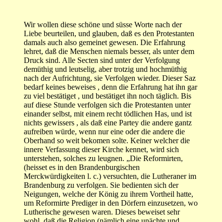
Wir wollen diese schöne und süsse Worte nach der
Liebe beurteilen, und glauben, daß es den Protestanten
damals auch also gemeinet gewesen. Die Erfahrung
lehret, daß die Menschen niemals besser, als unter dem
Druck sind. Alle Secten sind unter der Verfolgung
demüthig und leutselig, aber trotzig und hochmüthig
nach der Aufrichtung, sie Verfolgen wieder. Dieser Saz
bedarf keines beweises , denn die Erfahrung hat ihn gar
zu viel bestätiget , und bestätiget ihn noch täglich. Bis
auf diese Stunde verfolgen sich die Protestanten unter
einander selbst, mit einem recht tödlichen Has, und ist
nichts gewissers , als daß eine Partey die andere gantz
aufreiben würde, wenn nur eine oder die andere die
Oberhand so weit bekomen solte. Keiner welcher die
innere Verfassung dieser Kirche kennet, wird sich
unterstehen, solches zu leugnen. „Die Reformirten,
(heisset es in den Brandenburgischen
Merckwürdigkeiten l. c.) versuchten, die Lutheraner im
Brandenburg zu verfolgen. Sie bedienten sich der
Neigungen, welche der König zu ihrem Vortheil hatte,
um Reformirte Prediger in den Dörfern einzusetzen, wo
Lutherische gewesen waren. Dieses beweiset sehr
wohl, daß die Religion (nämlich eine unächte und