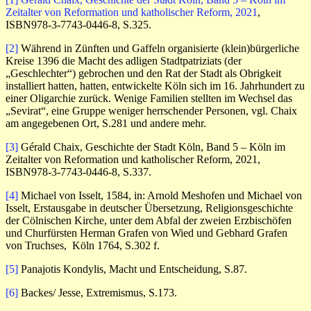
Zeitalter von Reformation und katholischer Reform, 2021
,
ISBN978-3-7743-0446-8, S.325.
[2]
Während in Zünften und Gaffeln organisierte (klein)bürgerliche
Kreise 1396 die Macht des adligen Stadtpatriziats (der
„Geschlechter“) gebrochen und den Rat der Stadt als Obrigkeit
installiert hatten, hatten, entwickelte Köln sich im 16. Jahrhundert zu
einer Oligarchie zurück. Wenige Familien stellten im Wechsel das
„Sevirat“, eine Gruppe weniger herrschender Personen, vgl. Chaix
am angegebenen Ort, S.281 und andere mehr.
[3]
Gérald Chaix, Geschichte der Stadt Köln, Band 5 – Köln im
Zeitalter von Reformation und katholischer Reform, 2021,
ISBN978-3-7743-0446-8, S.337.
[4]
Michael von Isselt, 1584, in: Arnold Meshofen und Michael von
Isselt, Erstausgabe in deutscher Übersetzung, Religionsgeschichte
der Cölnischen Kirche, unter dem Abfal der zweien Erzbischöfen
und Churfürsten Herman Grafen von Wied und Gebhard Grafen
von Truchses, Köln 1764, S.302 f.
[5]
Panajotis Kondylis, Macht und Entscheidung, S.87.
[6]
Backes/ Jesse, Extremismus, S.173.