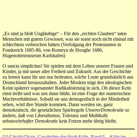
„Es sind ja bloß Ungläubige“ – Für den „rechten Glauben“ taten
Menschen mit gutem Gewissen, was sie sonst noch nicht einmal mit
schlechtem verbrochen hätten (Verfolgung der Protestanten in
Frankreich 1685-86, von Romeyn de Hooghe 1686,
Hugenottenmuseum Karlshafen)
O sancta simplicitas! Sie spielen mit dem Leben unserer Frauen und
Kinder, ja mit unser aller Freiheit und Zukunft. Aus der Geschichte
zu lernen kann für uns nur bedeuten, solche Leute grundsätzlich aus
Deutschland herauszuhalten. Jeder Moslem trägt den ideologischen
Keim späterer sogenannter Radikalisierung in sich. Ob dieser Kein
einst treibt und was uns dann blüht, ist eine Frage der numerischen
Machtverhältnisse. Sobald sie uns demografisch in der Minderheit
sehen, wird ihre Stunde kommen. Dann werden sie, ganz
demokratisch, die gesetzlichen Spielregeln
UnsererDemokratie
so
ändern, daß von Liberalismus, Toleranz und Multikulti
nebst
wehrhafter Demokratie
kein Fetzen mehr übrig bleibt.
[1]
Gérald Chaix, Geschichte der Stadt Köln, Band 5 – Köln im