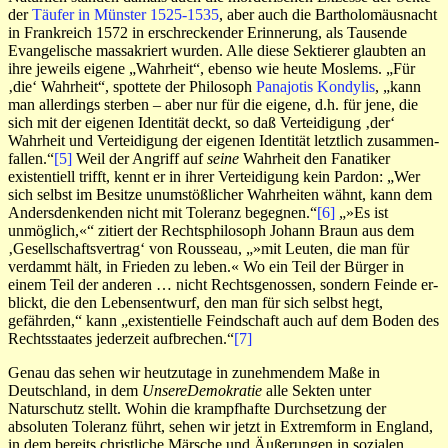
der
Täufer in Münster 1525-1535
, aber auch die Bartholomäusnacht
in Frankreich 1572 in erschreckender Erinnerung, als Tausende
Evangelische massakriert wurden. Alle diese Sektierer glaubten an
ihre jeweils eigene „Wahrheit“, ebenso wie heute Moslems. „Für
‚die‘ Wahrheit“, spottete der Philosoph
Panajotis Kon­dylis
, „kann
man aller­dings sterben – aber nur für die eigene, d.h. für jene, die
sich mit der eigenen Identität deckt, so daß Verteidi­gung ‚der‘
Wahrheit und Verteidigung der ei­ge­nen Identität letztlich zusammen­
fal­len.“
[5]
Weil der Angriff auf
seine
Wahr­heit den Fanatiker
existen­tiell trifft, kennt er in ihrer Vertei­di­gung kein Pardon: „Wer
sich selbst im Besitze un­um­stöß­li­cher Wahr­hei­ten wähnt, kann dem
Andersden­kenden nicht mit To­le­ranz begeg­nen.“
[6]
„»Es ist
unmöglich,«“ zitiert der Rechtsphilosoph Johann Braun aus dem
‚Gesell­schafts­vertrag‘ von Rousseau, „»mit Leuten, die man für
verdammt hält, in Frieden zu leben.« Wo ein Teil der Bürger in
einem Teil der anderen … nicht Rechtsgenossen, son­dern Feinde er­
blickt, die den Lebensentwurf, den man für sich selbst hegt,
gefährden,“ kann „existentielle Feind­schaf­t auch auf dem Boden des
Rechts­­staates jederzeit aufbrechen.“
[7]
Genau das sehen wir heutzutage in zunehmendem Maße in
Deutschland, in dem
UnsereDemokratie
alle Sekten unter
Naturschutz stellt. Wohin die krampfhafte Durchsetzung der
absoluten Toleranz führt, sehen wir jetzt in Extremform in England,
in dem bereits christliche Märsche und Äußerungen in sozialen