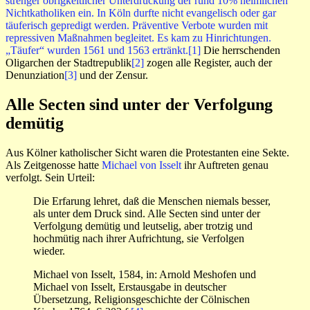
strenger obrigkeitlicher Unterdrückung der rund 10% heimlichen
Nichtkatholiken ein. In Köln durfte nicht evangelisch oder gar
täuferisch gepredigt werden. Präventive Verbote wurden mit
repressiven Maßnahmen begleitet. Es kam zu Hinrichtungen.
„Täufer“ wurden 1561 und 1563 ertränkt.
[1]
Die herrschenden
Oligarchen der Stadtrepublik
[2]
zogen alle Register, auch der
Denunziation
[3]
und der Zensur.
Alle Secten sind unter der Verfolgung
demütig
Aus Kölner katholischer Sicht waren die Protestanten eine Sekte.
Als Zeitgenosse hatte
Michael von Isselt
ihr Auftreten genau
verfolgt. Sein Urteil:
Die Erfarung lehret, daß die Menschen niemals besser,
als unter dem Druck sind. Alle Secten sind unter der
Verfolgung demütig und leutselig, aber trotzig und
hochmütig nach ihrer Aufrichtung, sie Verfolgen
wieder.
Michael von Isselt, 1584, in: Arnold Meshofen und
Michael von Isselt, Erstausgabe in deutscher
Übersetzung, Religionsgeschichte der Cölnischen