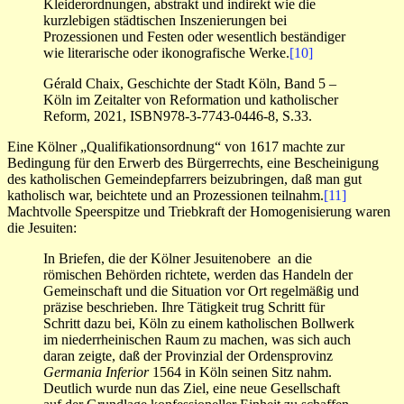
Kleiderordnungen, abstrakt und indirekt wie die
kurzlebigen städtischen Inszenierungen bei
Prozessionen und Festen oder wesentlich beständiger
wie literarische oder ikonografische Werke.
[10]
Gérald Chaix, Geschichte der Stadt Köln, Band 5 –
Köln im Zeitalter von Reformation und katholischer
Reform, 2021, ISBN978-3-7743-0446-8, S.33.
Eine Kölner „Qualifikationsordnung“ von 1617 machte zur
Bedingung für den Erwerb des Bürgerrechts, eine Bescheinigung
des katholischen Gemeindepfarrers beizubringen, daß man gut
katholisch war, beichtete und an Prozessionen teilnahm.
[11]
Machtvolle Speerspitze und Triebkraft der Homogenisierung waren
die Jesuiten:
In Briefen, die der Kölner Jesuitenobere an die
römischen Behörden richtete, werden das Handeln der
Gemeinschaft und die Situation vor Ort regelmäßig und
präzise beschrieben. Ihre Tätigkeit trug Schritt für
Schritt dazu bei, Köln zu einem katholischen Bollwerk
im niederrheinischen Raum zu machen, was sich auch
daran zeigte, daß der Provinzial der Ordensprovinz
Germania Inferior
1564 in Köln seinen Sitz nahm.
Deutlich wurde nun das Ziel, eine neue Gesellschaft