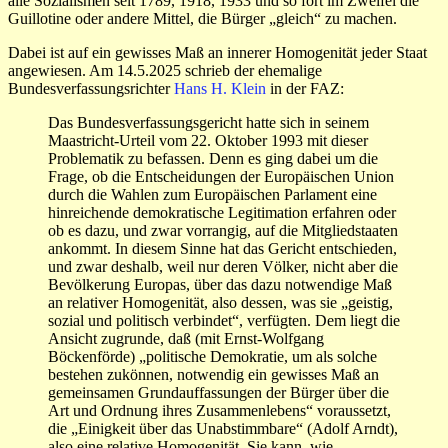
alle Sozialismen seit 1789, 1918, 1933 und so fort im Zweifel die
Guillotine oder andere Mittel, die Bürger „gleich“ zu machen.
Dabei ist auf ein gewisses Maß an innerer Homogenität jeder Staat
angewiesen. Am 14.5.2025 schrieb der ehemalige
Bundesverfassungsrichter
Hans H. Klein
in der FAZ:
Das Bundesverfassungsgericht hatte sich in seinem
Maastricht-Urteil vom 22. Oktober 1993 mit dieser
Problematik zu befassen. Denn es ging dabei um die
Frage, ob die Entscheidungen der Europäischen Union
durch die Wahlen zum Europäischen Parlament eine
hinreichende demokratische Legitimation erfahren oder
ob es dazu, und zwar vorrangig, auf die Mitgliedstaaten
ankommt. In diesem Sinne hat das Gericht entschieden,
und zwar deshalb, weil nur deren Völker, nicht aber die
Bevölkerung Europas, über das dazu notwendige Maß
an relativer Homogenität, also dessen, was sie „geistig,
sozial und politisch verbindet“, verfügten. Dem liegt die
Ansicht zugrunde, daß (mit Ernst-Wolfgang
Böckenförde) „politische Demokratie, um als solche
bestehen zukönnen, notwendig ein gewisses Maß an
gemeinsamen Grundauffassungen der Bürger über die
Art und Ordnung ihres Zusammenlebens“ voraussetzt,
die „Einigkeit über das Unabstimmbare“ (Adolf Arndt),
also eine relative Homogenität. Sie kann, wie