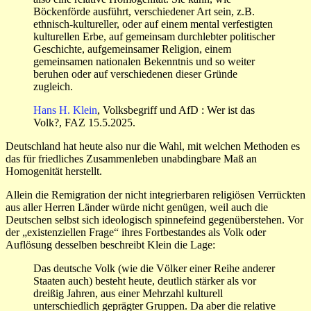
Böckenförde ausführt, verschiedener Art sein, z.B.
ethnisch-kultureller, oder auf einem mental verfestigten
kulturellen Erbe, auf gemeinsam durchlebter politischer
Geschichte, aufgemeinsamer Religion, einem
gemeinsamen nationalen Bekenntnis und so weiter
beruhen oder auf verschiedenen dieser Gründe
zugleich.
Hans H. Klein
, Volksbegriff und AfD : Wer ist das
Volk?, FAZ 15.5.2025.
Deutschland hat heute also nur die Wahl, mit welchen Methoden es
das für friedliches Zusammenleben unabdingbare Maß an
Homogenität herstellt.
Allein die Remigration der nicht integrierbaren religiösen Verrückten
aus aller Herren Länder würde nicht genügen, weil auch die
Deutschen selbst sich ideologisch spinnefeind gegenüberstehen. Vor
der „existenziellen Frage“ ihres Fortbestandes als Volk oder
Auflösung desselben beschreibt Klein die Lage:
Das deutsche Volk (wie die Völker einer Reihe anderer
Staaten auch) besteht heute, deutlich stärker als vor
dreißig Jahren, aus einer Mehrzahl kulturell
unterschiedlich geprägter Gruppen. Da aber die relative