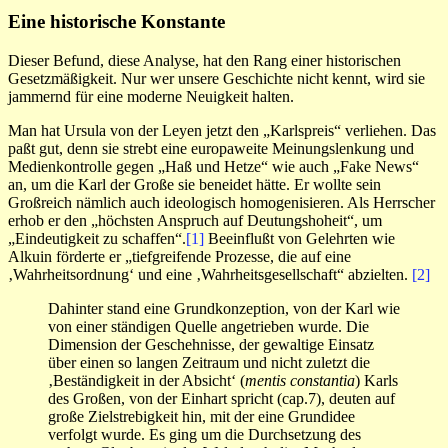
Eine historische Konstante
Dieser Befund, diese Analyse, hat den Rang einer historischen
Gesetzmäßigkeit. Nur wer unsere Geschichte nicht kennt, wird sie
jammernd für eine moderne Neuigkeit halten.
Man hat Ursula von der Leyen jetzt den „Karlspreis“ verliehen. Das
paßt gut, denn sie strebt eine europaweite Meinungslenkung und
Medienkontrolle gegen „Haß und Hetze“ wie auch „Fake News“
an, um die Karl der Große sie beneidet hätte. Er wollte sein
Großreich nämlich auch ideologisch homogenisieren. Als Herrscher
erhob er den „höchsten Anspruch auf Deutungshoheit“, um
„Eindeutigkeit zu schaffen“.
[1]
Beeinflußt von Gelehrten wie
Alkuin förderte er „tiefgreifende Prozesse, die auf eine
‚Wahrheitsordnung‘ und eine ‚Wahrheitsgesellschaft“ abzielten.
[2]
Dahinter stand eine Grundkonzeption, von der Karl wie
von einer ständigen Quelle angetrieben wurde. Die
Dimension der Geschehnisse, der gewaltige Einsatz
über einen so langen Zeitraum und nicht zuletzt die
‚Beständigkeit in der Absicht‘ (
mentis constantia
) Karls
des Großen, von der Einhart spricht (cap.7), deuten auf
große Zielstrebigkeit hin, mit der eine Grundidee
verfolgt wurde. Es ging um die Durchsetzung des