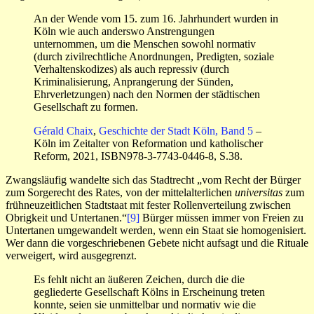
An der Wende vom 15. zum 16. Jahrhundert wurden in
Köln wie auch anderswo Anstrengungen
unternommen, um die Menschen sowohl normativ
(durch zivilrechtliche Anordnungen, Predigten, soziale
Verhaltenskodizes) als auch repressiv (durch
Kriminalisierung, Anprangerung der Sünden,
Ehrverletzungen) nach den Normen der städtischen
Gesellschaft zu formen.
Gérald Chaix
,
Geschichte der Stadt Köln, Band 5
–
Köln im Zeitalter von Reformation und katholischer
Reform, 2021, ISBN978-3-7743-0446-8, S.38.
Zwangsläufig wandelte sich das Stadtrecht „vom Recht der Bürger
zum Sorgerecht des Rates, von der mittelalterlichen
universitas
zum
frühneuzeitlichen Stadtstaat mit fester Rollenverteilung zwischen
Obrigkeit und Untertanen.“
[9]
Bürger müssen immer von Freien zu
Untertanen umgewandelt werden, wenn ein Staat sie homogenisiert.
Wer dann die vorgeschriebenen Gebete nicht aufsagt und die Rituale
verweigert, wird ausgegrenzt.
Es fehlt nicht an äußeren Zeichen, durch die die
gegliederte Gesellschaft Kölns in Erscheinung treten
konnte, seien sie unmittelbar und normativ wie die