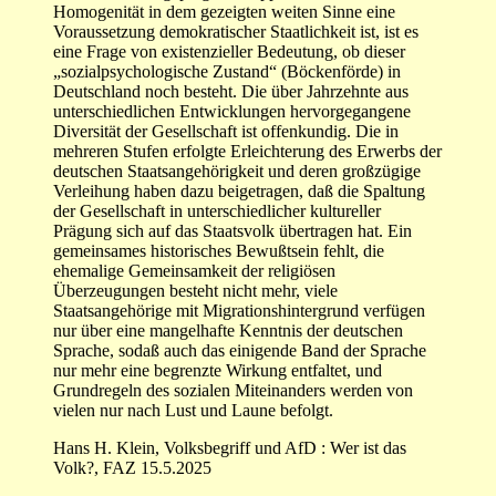
Homogenität in dem gezeigten weiten Sinne eine
Voraussetzung demokratischer Staatlichkeit ist, ist es
eine Frage von existenzieller Bedeutung, ob dieser
„sozialpsychologische Zustand“ (Böckenförde) in
Deutschland noch besteht. Die über Jahrzehnte aus
unterschiedlichen Entwicklungen hervorgegangene
Diversität der Gesellschaft ist offenkundig. Die in
mehreren Stufen erfolgte Erleichterung des Erwerbs der
deutschen Staatsangehörigkeit und deren großzügige
Verleihung haben dazu beigetragen, daß die Spaltung
der Gesellschaft in unterschiedlicher kultureller
Prägung sich auf das Staatsvolk übertragen hat. Ein
gemeinsames historisches Bewußtsein fehlt, die
ehemalige Gemeinsamkeit der religiösen
Überzeugungen besteht nicht mehr, viele
Staatsangehörige mit Migrationshintergrund verfügen
nur über eine mangelhafte Kenntnis der deutschen
Sprache, sodaß auch das einigende Band der Sprache
nur mehr eine begrenzte Wirkung entfaltet, und
Grundregeln des sozialen Miteinanders werden von
vielen nur nach Lust und Laune befolgt.
Hans H. Klein, Volksbegriff und AfD : Wer ist das
Volk?, FAZ 15.5.2025