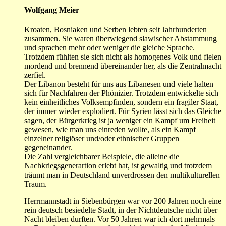
Wolfgang Meier
Kroaten, Bosniaken und Serben lebten seit Jahrhunderten
zusammen. Sie waren überwiegend slawischer Abstammung
und sprachen mehr oder weniger die gleiche Sprache.
Trotzdem fühlten sie sich nicht als homogenes Volk und fielen
mordend und brennend übereinander her, als die Zentralmacht
zerfiel.
Der Libanon besteht für uns aus Libanesen und viele halten
sich für Nachfahren der Phönizier. Trotzdem entwickelte sich
kein einheitliches Volksempfinden, sondern ein fragiler Staat,
der immer wieder explodiert. Für Syrien lässt sich das Gleiche
sagen, der Bürgerkrieg ist ja weniger ein Kampf um Freiheit
gewesen, wie man uns einreden wollte, als ein Kampf
einzelner religiöser und/oder ethnischer Gruppen
gegeneinander.
Die Zahl vergleichbarer Beispiele, die alleine die
Nachkriegsgenerartion erlebt hat, ist gewaltig und trotzdem
träumt man in Deutschland unverdrossen den multikulturellen
Traum.
Herrmannstadt in Siebenbürgen war vor 200 Jahren noch eine
rein deutsch besiedelte Stadt, in der Nichtdeutsche nicht über
Nacht bleiben durften. Vor 50 Jahren war ich dort mehrmals