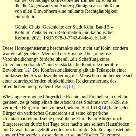
auf der Grundlage konfessioneller Einheit zu schaffen,
die die Gegenwart von Andersgläubigen ausschloß und
von allen Einwohnern eine militante Rechtgläubigkeit
einforderte.
Gérald Chaix, Geschichte der Stadt Köln, Band 5 –
Köln im Zeitalter von Reformation und katholischer
Reform, 2021, ISBN978-3-7743-0446-8, S.146.
Diese Homogenisierung beschränkte sich nicht auf Köln, sondern
war ein allgemeines Merkmal der Epoche. Die „religiöse
Vereinheitlichung“ förderte überall „die Schaffung eines
Untertanenverbandes“ und verstärkte die Kontrolle über ihre
Bewohner.
[12]
Die Konfessionalisierung gilt als Teilaspekt einer
„umfassenden Sozialdisziplinierung der Menschen und bediente sich
einer „durchgreifenden obigkeitlichen Reglementierung des
öffentlichen und privaten Lebens.
[13]
Wie lange errungene bürgerliche Rechte und Freiheiten in Gefahr
gerieten, zeigt beispielhaft die Absicht des Stadtrats von 1609, die
verbriefte Bürgerfreiheit zu beschneiden. Seit 1513
[14]
hatte jeder
Bürger ein verbrieftes Grundrecht auf seine körperliche
Unantastbarkeit und seine persönliche Ehre. Kein Bürger noch
Eingesessener durfte bei Tage oder nachts aus seinem Hausfrieden
mit Gewalt herausgeholt werden noch auf der Straße angetastet oder
angegriffen werden, es sei denn, er sei auf frischer Tat ertappt