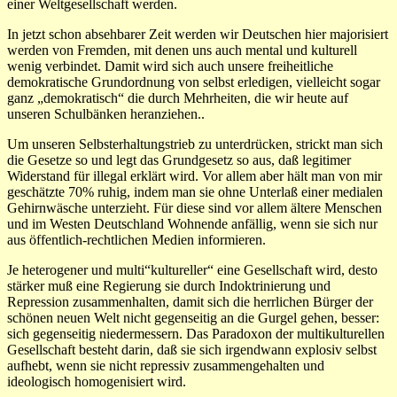
einer Weltgesellschaft werden.
In jetzt schon absehbarer Zeit werden wir Deutschen hier majorisiert
werden von Fremden, mit denen uns auch mental und kulturell
wenig verbindet. Damit wird sich auch unsere freiheitliche
demokratische Grundordnung von selbst erledigen, vielleicht sogar
ganz „demokratisch“ die durch Mehrheiten, die wir heute auf
unseren Schulbänken heranziehen..
Um unseren Selbsterhaltungstrieb zu unterdrücken, strickt man sich
die Gesetze so und legt das Grundgesetz so aus, daß legitimer
Widerstand für illegal erklärt wird. Vor allem aber hält man von mir
geschätzte 70% ruhig, indem man sie ohne Unterlaß einer medialen
Gehirnwäsche unterzieht. Für diese sind vor allem ältere Menschen
und im Westen Deutschland Wohnende anfällig, wenn sie sich nur
aus öffentlich-rechtlichen Medien informieren.
Je heterogener und multi“kultureller“ eine Gesellschaft wird, desto
stärker muß eine Regierung sie durch Indoktrinierung und
Repression zusammenhalten, damit sich die herrlichen Bürger der
schönen neuen Welt nicht gegenseitig an die Gurgel gehen, besser:
sich gegenseitig niedermessern. Das Paradoxon der multikulturellen
Gesellschaft besteht darin, daß sie sich irgendwann explosiv selbst
aufhebt, wenn sie nicht repressiv zusammengehalten und
ideologisch homogenisiert wird.