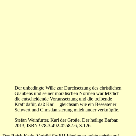
Der unbedingte Wille zur Durchsetzung des christlichen
Glaubens und seiner moralischen Normen war letztlich
die entscheidende Voraussetzung und die treibende
Kraft dafür, daß Karl – gleichsam wie ein Besessener –
Schwert und Christianisierung miteinander verknüpfte.
Stefan Weinfurter, Karl der Große, Der heilige Barbar,
2013, ISBN 978-3-492-05582-6, S.126.
Das Reich Karls, Vorbild für EU-Ideologen, ruhte geistig auf