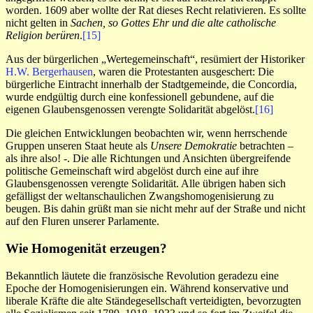
worden. 1609 aber wollte der Rat dieses Recht relativieren. Es sollte
nicht gelten in
Sachen, so Gottes Ehr und die alte catholische
Religion berüren
.
[15]
Aus der bürgerlichen „Wertegemeinschaft“, resümiert der Historiker
H.W. Bergerhausen
, waren die Protestanten ausgeschert: Die
bürgerliche Eintracht innerhalb der Stadtgemeinde, die Concordia,
wurde endgültig durch eine konfessionell gebundene, auf die
eigenen Glaubensgenossen verengte Solidarität abgelöst.
[16]
Die gleichen Entwicklungen beobachten wir, wenn herrschende
Gruppen unseren Staat heute als
Unsere Demokratie
betrachten –
als ihre also! -. Die alle Richtungen und Ansichten übergreifende
politische Gemeinschaft wird abgelöst durch eine auf ihre
Glaubensgenossen verengte Solidarität. Alle übrigen haben sich
gefälligst der weltanschaulichen Zwangshomogenisierung zu
beugen. Bis dahin grüßt man sie nicht mehr auf der Straße und nicht
auf den Fluren unserer Parlamente.
Wie Homogenität erzeugen?
Bekanntlich läutete die französische Revolution geradezu eine
Epoche der Homogenisierungen ein. Während konservative und
liberale Kräfte die alte Ständegesellschaft verteidigten, bevorzugten