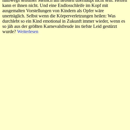
halbwegs sensibler Mensch am liebsten überhaupt nicht sein. Helfen
kann er ihnen nicht. Und eine Endlosschleife im Kopf mit
ausgemalten Vorstellungen von Kindern als Opfer wäre
unerträglich. Selbst wenn die Körperverletzungen heilen: Was
durchlebt so ein Kind emotional in Zukunft immer wieder, wenn es
so jäh aus der größten Karnevalsfreude ins tiefste Leid gestürzt
wurde?
Weiterlesen