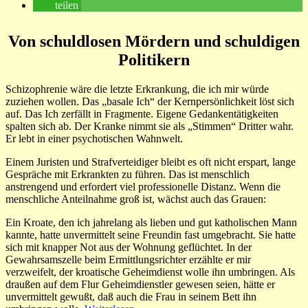
teilen
Von schuldlosen Mördern und schuldigen
Politikern
Schizophrenie wäre die letzte Erkrankung, die ich mir würde
zuziehen wollen. Das „basale Ich“ der Kernpersönlichkeit löst sich
auf. Das Ich zerfällt in Fragmente. Eigene Gedankentätigkeiten
spalten sich ab. Der Kranke nimmt sie als „Stimmen“ Dritter wahr.
Er lebt in einer psychotischen Wahnwelt.
Einem Juristen und Strafverteidiger bleibt es oft nicht erspart, lange
Gespräche mit Erkrankten zu führen. Das ist menschlich
anstrengend und erfordert viel professionelle Distanz. Wenn die
menschliche Anteilnahme groß ist, wächst auch das Grauen:
Ein Kroate, den ich jahrelang als lieben und gut katholischen Mann
kannte, hatte unvermittelt seine Freundin fast umgebracht. Sie hatte
sich mit knapper Not aus der Wohnung geflüchtet. In der
Gewahrsamszelle beim Ermittlungsrichter erzählte er mir
verzweifelt, der kroatische Geheimdienst wolle ihn umbringen. Als
draußen auf dem Flur Geheimdienstler gewesen seien, hätte er
unvermittelt gewußt, daß auch die Frau in seinem Bett ihn