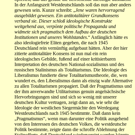
In der Anfangszeit Westdeutschlands soll das nun aber anders
gewesen sein. Kunze schreibt: „
Jene waren hervorragend
ausgebildet gewesen. Ein antitotalitärer Grundkonsens
verband sie. Dieser schloß ideologische Konstrukte
weitgehend aus, verpönte politische Propaganda und
widmete sich pragmatisch dem Aufbau der deutschen
Institutionen und unseres Wohlstandes
.“ Anfänglich hätte es
also ideologiefreie Eliten gegeben, die nach 1945
Deutschland rein vernünftig aufgebaut hätten. Aber der hier
zitierte antitotalitäre Konsens ist nun mal ein rein
ideologisches Gebilde, fußend auf einer kritisierbaren
Interpretation des deutschen National-sozialismus und des
russischen Stalinismus als Totalitarismus. Die Ideologie des
Liberalismus fundierte diese Totalitarismustheorie, die, wen
wundert es, den Liberalismus dann als einzig wahr Alternative
zu allen Totalitarismen propagiert. Daß der Pragmatismus und
der ihm anverwandte Utilitarismus genuin angelsächsische
Hervorbringungen sind und sich so wenig mit unserer
deutschen Kultur vertragen, zeigt dann an, wie sehr die
Ideologie der westlichen Siegermächte den Werdegang
Westdeutschlands nach 1945 bestimmte. Daß dann kein
„Pragmatismus“, wenn man darunter eine Politik ausgehend
von den Interessen des deutschen Volkes, die westdeutsche
Politik bestimmte, zeigte dann die schroffe Ablehnung der
Stalinofferte, daß Deutschland wiedervereint werden könnte,