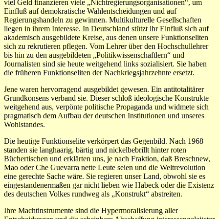
viel Geld finanzieren viele „Nichtregierungsorganisationen“, um
Einfluß auf demokratische Wahlentscheidungen und auf
Regierungshandeln zu gewinnen. Multikulturelle Gesellschaften
liegen in ihrem Interesse. In Deutschland stützt ihr Einfluß sich auf
akademisch ausgebildete Kreise, aus denen unsere Funktionseliten
sich zu rekrutieren pflegen. Vom Lehrer über den Hochschullehrer
bis hin zu den ausgebildeten „Politikwissenschaftlern“ und
Journalisten sind sie heute weitgehend links sozialisiert. Sie haben
die früheren Funktionseliten der Nachkriegsjahrzehnte ersetzt.
Jene waren hervorragend ausgebildet gewesen. Ein antitotalitärer
Grundkonsens verband sie. Dieser schloß ideologische Konstrukte
weitgehend aus, verpönte politische Propaganda und widmete sich
pragmatisch dem Aufbau der deutschen Institutionen und unseres
Wohlstandes.
Die heutige Funktionselite verkörpert das Gegenbild. Nach 1968
standen sie langhaarig, bärtig und nickelbebrillt hinter roten
Büchertischen und erklärten uns, je nach Fraktion, daß Breschnew,
Mao oder Che Guevarra nette Leute seien und die Weltrevolution
eine gerechte Sache wäre. Sie regieren unser Land, obwohl sie es
eingestandenermaßen gar nicht lieben wie Habeck oder die Existenz
des deutschen Volkes rundweg als „Konstrukt“ abstreiten.
Ihre Machtinstrumente sind die Hypermoralisierung aller