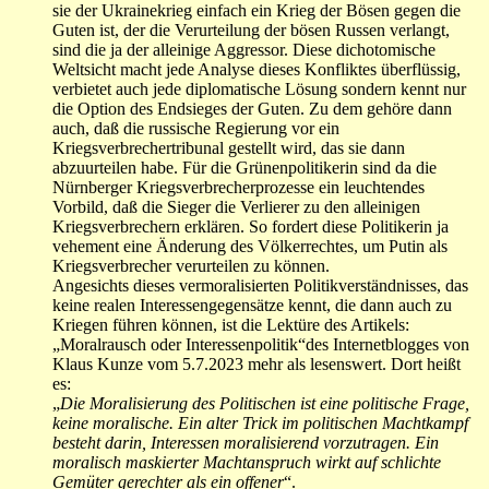
sie der Ukrainekrieg einfach ein Krieg der Bösen gegen die
Guten ist, der die Verurteilung der bösen Russen verlangt,
sind die ja der alleinige Aggressor. Diese dichotomische
Weltsicht macht jede Analyse dieses Konfliktes überflüssig,
verbietet auch jede diplomatische Lösung sondern kennt nur
die Option des Endsieges der Guten. Zu dem gehöre dann
auch, daß die russische Regierung vor ein
Kriegsverbrechertribunal gestellt wird, das sie dann
abzuurteilen habe. Für die Grünenpolitikerin sind da die
Nürnberger Kriegsverbrecherprozesse ein leuchtendes
Vorbild, daß die Sieger die Verlierer zu den alleinigen
Kriegsverbrechern erklären. So fordert diese Politikerin ja
vehement eine Änderung des Völkerrechtes, um Putin als
Kriegsverbrecher verurteilen zu können.
Angesichts dieses vermoralisierten Politikverständnisses, das
keine realen Interessengegensätze kennt, die dann auch zu
Kriegen führen können, ist die Lektüre des Artikels:
„Moralrausch oder Interessenpolitik“des Internetblogges von
Klaus Kunze vom 5.7.2023 mehr als lesenswert. Dort heißt
es:
„
Die Moralisierung des Politischen ist eine politische Frage,
keine moralische. Ein alter Trick im politischen Machtkampf
besteht darin, Interessen moralisierend vorzutragen. Ein
moralisch maskierter Machtanspruch wirkt auf schlichte
Gemüter gerechter als ein offener
“.