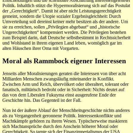
Entscheidungen und die scheinbare Abschaffung interessengeleiteter
Politik. Inhaltlich stützt die Hypermoralisierung sich auf das Postulat
der „Gerechtigkeit“. Damit ist aber nicht Leistungsgerechtigkeit
gemeint, sondern die Utopie sozialer Ergebnisgleichheit: Durch
Umverteilung soll dereinst keiner mehr besitzen als der andere. Um
sie zu erreichen, sollen „Privilegien abgebaut“ und „historische
Ungerechtigkeiten“ kompensiert werden. Die Privilegien bestehen
zum Beispiel darin, daß Deutsche selbstbestimmt in Rechtssicherheit
und Wohlstand in ihrem eigenen Land leben, womöglich gar im
alten Häuschen ihrer Oma mit Vorgarten.
Moral als Rammbock eigener Interessen
Jenseits aller Moralisierungen geraten die Interessen von über acht
Milliarden Menschen zwangsläufig miteinander in Konflikt.
Zwischen Arm und Reich, übervölkert oder überaltert, tolerant oder
fanatisch, militärisch bedroht oder in Sicherheit: Nichts deutet auf
das von dem Liberalen Fukuyma einst ausgerufene Ende der
Geschichte hin. Das Gegenteil ist der Fall.
Nun ist der äußere Ablauf der Menschheitsgeschichte nichts anderes
als zu Vergangenheit geronnene Politik. Interessenkonflikte und
Machtkämpfe gehören zu ihrem Wesen. Typischerweise maskieren
sich Machtansprüche durch den Anschein höherer Moral oder
Gerechtigkeit. So tarnte sich der Finanzimperialismus der USA