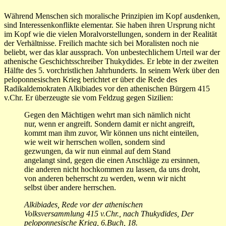
Während Menschen sich moralische Prinzipien im Kopf ausdenken,
sind Interessenkonflikte elementar. Sie haben ihren Ursprung nicht
im Kopf wie die vielen Moralvorstellungen, sondern in der Realität
der Verhältnisse. Freilich machte sich bei Moralisten noch nie
beliebt, wer das klar aussprach. Von unbestechlichem Urteil war der
athenische Geschichtsschreiber Thukydides. Er lebte in der zweiten
Hälfte des 5. vorchristlichen Jahrhunderts. In seinem Werk über den
peloponnesischen Krieg berichtet er über die Rede des
Radikaldemokraten Alkibiades vor den athenischen Bürgern 415
v.Chr. Er überzeugte sie vom Feldzug gegen Sizilien:
Gegen den Mächtigen wehrt man sich nämlich nicht
nur, wenn er angreift. Sondern damit er nicht angreift,
kommt man ihm zuvor, Wir können uns nicht einteilen,
wie weit wir herrschen wollen, sondern sind
gezwungen, da wir nun einmal auf dem Stand
angelangt sind, gegen die einen Anschläge zu ersinnen,
die anderen nicht hochkommen zu lassen, da uns droht,
von anderen beherrscht zu werden, wenn wir nicht
selbst über andere herrschen.
Alkibiades, Rede vor der athenischen
Volksversammlung 415 v.Chr., nach Thukydides, Der
peloponnesische Krieg, 6.Buch, 18.