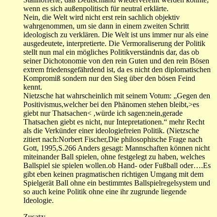
wenn es sich außenpolitisch für neutral erklärte.
Nein, die Welt wird nicht erst rein sachlich objektiv
wahrgenommen, um sie dann in einem zweiten Schritt
ideologisch zu verklären. Die Welt ist uns immer nur als eine
ausgedeutete, interpretierte. Die Vermoraliserung der Politik
stellt nun mal ein mögliches Politikverständnis dar, das ob
seiner Dichotonomie von den rein Guten und den rein Bösen
extrem friedensgefährdend ist, da es nicht den diplomatischen
Kompromiß sondern nur den Sieg über den bösen Feind
kennt.
Nietzsche hat wahrscheinlich mit seinem Votum: „Gegen den
Positivismus,welcher bei den Phänomen stehen bleibt,>es
giebt nur Thatsachen< ,würde ich sagen:nein,gerade
Thatsachen giebt es nicht, nur Intepretationen.“ mehr Recht
als die Verkünder einer ideologiefreien Politik. (Nietzsche
zitiert nach:Norbert Fischer,Die philosophische Frage nach
Gott, 1995,S.266 Anders gesagt: Mannschaften können nicht
miteinander Ball spielen, ohne festgelegt zu haben, welches
Ballspiel sie spielen wollen.ob Hand- oder Fußball oder….Es
gibt eben keinen pragmatischen richtigen Umgang mit dem
Spielgerät Ball ohne ein bestimmtes Ballspielregelsystem und
so auch keine Politik ohne eine ihr zugrunde liegende
Ideologie.
Zusatz: