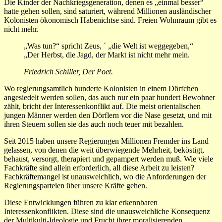
Die Kinder der Nachkriegsgeneration, denen es „einmal besser“
hatte gehen sollen, sind saturiert, während Millionen ausländischer
Kolonisten ökonomisch Habenichtse sind. Freien Wohnraum gibt es
nicht mehr.
„Was tun?“ spricht Zeus, ´ „die Welt ist weggegeben,“
„Der Herbst, die Jagd, der Markt ist nicht mehr mein.
Friedrich Schiller, Der Poet.
Wo regierungsamtlich hunderte Kolonisten in einem Dörfchen
angesiedelt werden sollen, das auch nur ein paar hundert Bewohner
zählt, bricht der Interessenkonflikt auf. Die meist orientalischen
jungen Männer werden den Dörflern vor die Nase gesetzt, und mit
ihren Steuern sollen sie das auch noch teuer mit bezahlen.
Seit 2015 haben unsere Regierungen Millionen Fremder ins Land
gelassen, von denen die weit überwiegende Mehrheit, beköstigt,
behaust, versorgt, therapiert und gepampert werden muß. Wie viele
Fachkräfte sind allein erforderlich, all diese Arbeit zu leisten?
Fachkräftemangel ist unausweichlich, wo die Anforderungen der
Regierungsparteien über unsere Kräfte gehen.
Diese Entwicklungen führen zu klar erkennbaren
Interessenkonflikten. Diese sind die unausweichliche Konsequenz
der Multikulti-Ideologie und Frucht ihrer moralisierenden