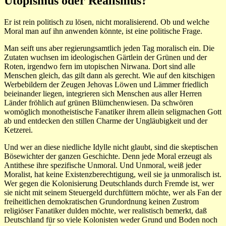
Utopismus oder Realismus?
Er ist rein politisch zu lösen, nicht moralisierend. Ob und welche
Moral man auf ihn anwenden könnte, ist eine politische Frage.
Man seift uns aber regierungsamtlich jeden Tag moralisch ein. Die
Zutaten wuchsen im ideologischen Gärtlein der Grünen und der
Roten, irgendwo fern im utopischen Nirwana. Dort sind alle
Menschen gleich, das gilt dann als gerecht. Wie auf den kitschigen
Werbebildern der Zeugen Jehovas Löwen und Lämmer friedlich
beieinander liegen, integrieren sich Menschen aus aller Herren
Länder fröhlich auf grünen Blümchenwiesen. Da schwören
womöglich monotheistische Fanatiker ihrem allein seligmachen Gott
ab und entdecken den stillen Charme der Ungläubigkeit und der
Ketzerei.
Und wer an diese niedliche Idylle nicht glaubt, sind die skeptischen
Bösewichter der ganzen Geschichte. Denn jede Moral erzeugt als
Antithese ihre spezifische Unmoral. Und Unmoral, weiß jeder
Moralist, hat keine Existenzberechtigung, weil sie ja unmoralisch ist.
Wer gegen die Kolonisierung Deutschlands durch Fremde ist, wer
sie nicht mit seinem Steuergeld durchfüttern möchte, wer als Fan der
freiheitlichen demokratischen Grundordnung keinen Zustrom
religiöser Fanatiker dulden möchte, wer realistisch bemerkt, daß
Deutschland für so viele Kolonisten weder Grund und Boden noch