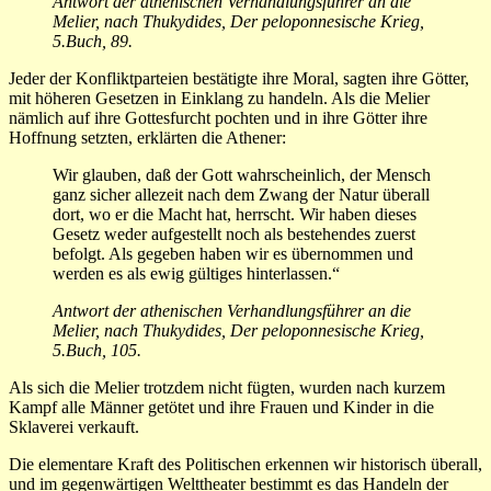
Antwort der athenischen Verhandlungsführer an die
Melier, nach Thukydides, Der peloponnesische Krieg,
5.Buch, 89.
Jeder der Konfliktparteien bestätigte ihre Moral, sagten ihre Götter,
mit höheren Gesetzen in Einklang zu handeln. Als die Melier
nämlich auf ihre Gottesfurcht pochten und in ihre Götter ihre
Hoffnung setzten, erklärten die Athener:
Wir glauben, daß der Gott wahr­scheinlich, der Mensch
ganz sicher allezeit nach dem Zwang der Na­tur überall
dort, wo er die Macht hat, herrscht. Wir ha­ben dieses
Ge­setz weder aufgestellt noch als bestehendes zuerst
be­folgt. Als gege­ben haben wir es übernommen und
werden es als ewig gül­tiges hinter­lassen.“
Antwort der athenischen Verhandlungsführer an die
Melier, nach Thukydides, Der peloponnesische Krieg,
5.Buch, 105.
Als sich die Melier trotzdem nicht fügten, wur­den nach kurzem
Kampf alle Männer getötet und ihre Frauen und Kin­der in die
Sklave­rei verkauft.
Die elementare Kraft des Politischen erkennen wir historisch überall,
und im gegenwärtigen Welttheater bestimmt es das Handeln der