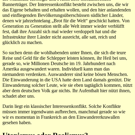
Bannerträger. Der Interessenkonflikt besteht zwischen uns, die wir
das Eigene behalten und erhalten wollen, und den hier anlandenden
und einfliegenden Bevölkerungsüberschüssen südlicher Länder,
denen wir jahrzehntelang „Brot für die Welt“ geschickt hatten. Von
Generation zu Generation stellt alle Welt immer wieder verblüfft
fest, daß ihre Anzahl sich mal wieder verdoppelt hat und die
Infrastruktur ihrer Länder nicht ausreicht, alle satt, reich und
glücklich zu machen.
So suchen denn die wohlhabenden unter Ihnen, die sich die teure
Reise und Geld für die Schlepper leisten können, ihr Heil bei uns,
gerade so, wie Millionen Deutsche im 19. Jahrhundert nach
Amerika ausgewandert waren. Individuell kann man das
niemandem verdenken. Auswanderer sind keine bösen Menschen.
Die Einwanderung in die USA hatte dem Land damals genützt. Die
Einwanderung solcher Leute, wie sie eben tagtäglich kommen, nützt
aber dem deutschen Volk gar nichts. Ihr Aufenthalt hier nützt ihnen,
schadet aber uns.
Darin liegt ein klassischer Interessenkonflikt. Solche Konflikte
müssen immer irgendwann aufbrechen, manchmal gerade so wie
wir es momentan in Frankreich an den Einwandererkrawallen
gesehen haben.