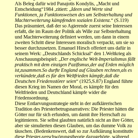
Als Beleg dafür wird Panajotis Kondylis, „Macht und
Entscheidung“1984 ,zitiert: „
Ideen und Werte sind
Funktionen, ja Funktionsweisen des um Selbsterhaltung und
Machterweiterung kämpfenden sozialen Existenz.
“ (S.119)
Das präsumiert, daß der so Agierende zuerst seine Interessen
erfaßt, die im Raum der Politik als Wille zur Selbsterhaltung
und Machterweiterung definiert werden, um dann in einem
zweiten Schritt diese Interessen moralisch verpackt, um sie so
besser durchzusetzen. Emanuel Hirsch offeriert uns dafür in
seinem Werk: „Deutschlands Schicksal“ den 1.Weltkrieg als
Anschauungsbeispiel: „
Der englische Welt-Imperialismus fällt
praktisch mit dem einzigen Pazifismus,der auf Erden möglich
ist,zusammen.So durfte England auf Glauben rechnen,als es
verkündete,daß es für den Weltfrieden kämpfe,daß die
Deutschen Friedensstörer seien
“ (1925,S.87) England führte
diesen Krieg im Namen der Moral, es kämpfe für den
Weltfrieden und Deutschland kämpfe wider die
Friedensordnung.
Diese Entlarvungssstrategie steht in der aufklärerischen
Tradition des Priesterbetrugsnarratives: Die Priester hätten die
Götter nur für sich erfunden, um damit ihre Herrschaft zu
legitimieren. Sie selbst glaubten natürlich nicht an ihre Götter,
aber sie simulierten diesen Glauben, um das dumme Volk zu
täuschen. (Bedenkenswert, daß so zur Aufklärung konstitutiv
diese Priester-verschwörungstheorie dazugehörte, während