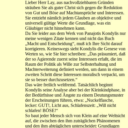
Lieber Herr Lay, aus nachvollziehbaren Gründen
sträuben Sie als guter Christ sich gegen die Reduktion
von Gut und Böse auf Machtansprüche und Interessen.
Sie entzieht nämlich jedem Glauben an objektive und
universell gültige Werte die Grundlage, was ein
Gläubiger nicht hinnehmen kann.
Da Sie leider aus dem Werk von Panajotis Kondylis nur
meine wenigen Zitate kennen und nicht das Buch
„Macht und Entscheidung“, muß ich Ihre Sicht darauf
korrigieren. Keineswegs sieht Kondylis die Genese von
Werten so, wie Sie hier schreiben: „Das präsumiert, daß
der so Agierende zuerst seine Interessen erfaßt, die im
Raum der Politik als Wille zur Selbsterhaltung und
Machterweiterung definiert werden, um dann in einem
zweiten Schritt diese Interessen moralisch verpackt, um
sie so besser durchzusetzen.“
Das wäre freilich weltfremd. Tatsächlich beginnt
Kondylis seine Analyse aber bei der Kleinkindphase, in
der Bedürfnisse und Ängste zu einem Deutungsmuster
der Erscheinungen führen, etwa: „Nuckelflasche,
lecker: GUT!, Licht aus, Schlafenszeit: „Will nicht
schlafen! BÖSE!“
So baut jeder Mensch sich von Klein auf eine Weltsicht
auf, die zwischen den ihm zuträglichen Phänomenen
und den ihm abträglichen unterscheidet: Grundlagen