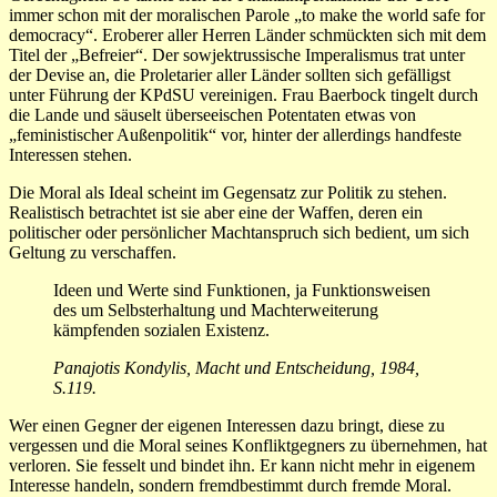
immer schon mit der moralischen Parole „to make the world safe for
democracy“. Eroberer aller Herren Länder schmückten sich mit dem
Titel der „Befreier“. Der sowjektrussische Imperalismus trat unter
der Devise an, die Proletarier aller Länder sollten sich gefälligst
unter Führung der KPdSU vereinigen. Frau Baerbock tingelt durch
die Lande und säuselt überseeischen Potentaten etwas von
„feministischer Außenpolitik“ vor, hinter der allerdings handfeste
Interessen stehen.
Die Moral als Ideal scheint im Gegensatz zur Politik zu stehen.
Realistisch betrachtet ist sie aber eine der Waffen, deren ein
politischer oder persönlicher Machtanspruch sich bedient, um sich
Geltung zu verschaffen.
Ideen und Werte sind Funktionen, ja Funktionsweisen
des um Selbsterhaltung und Machterweiterung
kämpfenden sozialen Existenz.
Panajotis Kondylis, Macht und Entscheidung, 1984,
S.119.
Wer einen Gegner der eigenen Interessen dazu bringt, diese zu
vergessen und die Moral seines Konfliktgegners zu übernehmen, hat
verloren. Sie fesselt und bindet ihn. Er kann nicht mehr in eigenem
Interesse handeln, sondern fremdbestimmt durch fremde Moral.