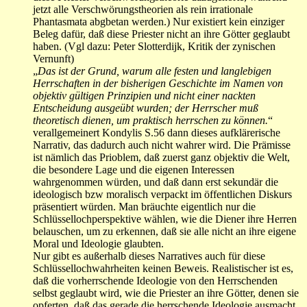
jetzt alle Verschwörungstheorien als rein irrationale
Phantasmata abgbetan werden.) Nur existiert kein einziger
Beleg dafür, daß diese Priester nicht an ihre Götter geglaubt
haben. (Vgl dazu: Peter Slotterdijk, Kritik der zynischen
Vernunft)
„
Das ist der Grund, warum alle festen und langlebigen
Herrschaften in der bisherigen Geschichte im Namen von
objektiv gültigen Prinzipien und nicht einer nackten
Entscheidung ausgeübt wurden; der Herrscher muß
theoretisch dienen, um praktisch herrschen zu können.
“
verallgemeinert Kondylis S.56 dann dieses aufklärerische
Narrativ, das dadurch auch nicht wahrer wird. Die Prämisse
ist nämlich das Prioblem, daß zuerst ganz objektiv die Welt,
die besondere Lage und die eigenen Interessen
wahrgenommen würden, und daß dann erst sekundär die
ideologisch bzw moralisch verpackt im öffentlichen Diskurs
präsentiert würden. Man bräuchte eigentlich nur die
Schlüssellochperspektive wählen, wie die Diener ihre Herren
belauschen, um zu erkennen, daß sie alle nicht an ihre eigene
Moral und Ideologie glaubten.
Nur gibt es außerhalb dieses Narratives auch für diese
Schlüssellochwahrheiten keinen Beweis. Realistischer ist es,
daß die vorherrschende Ideologie von den Herrschenden
selbst geglaubt wird, wie die Priester an ihre Götter, denen sie
opferten, daß das gerade die herrschende Ideologie ausmacht.