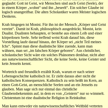
geglaubt: Gott ist Geist, wir Menschen sind auch Geist (Seele), der
in einem Körper „wohnt“ und ihn „beseelt“. Ein solcher Glaube ist
logisch unangreifbar. Die alten Scholastiker waren Meister logischen
Denkens.
Krah hingegen ist Monist. Für ihn ist der Mensch „Körper und Geist
vereint“. Damit ist Krah, philosophisch ausgedrückt, Monist, kein
Dualist. Dualisten behaupten, er bestehe aus einem Leib und einer
körperlosen Seele. Sehr treffend weist Krah darauf hin, diese
Vorstellung laufe darauf hinaus, der Körper sei „nicht Teil meines
Ichs“. Spinnt man diese dualistische Idee zuende, kann man
wähnen, man sei „im falschen Körper geboren“. Aus christlicher,
scholastischer Sicht wäre ein solches Phänomen denkbar, nicht aber
aus naturwissenschaftlicher Sicht, die keine Seele, keine Geister und
kein Jenseits kennt.
Wortreich und freundlich erzählt Krah, warum er nach seiner
Lebensgeschichte katholisch ist. Er zieht daraus aber nicht die
katholischen Konsequenzen. Katholisch zu sein heißt im Kern, an
einen Gott-Geist, an menschliche Seelen und an ein Jenseits zu
glauben. Man sage sich nur einmal das christliche
Glaubensbekenntnis auf, in dem es von „Geistern“ nur so wimmelt.
Christentum ist eine dualistische Religion in Reinkultur.
Man kann entweder ein naturwissenschaftliches Weltbild vertreten