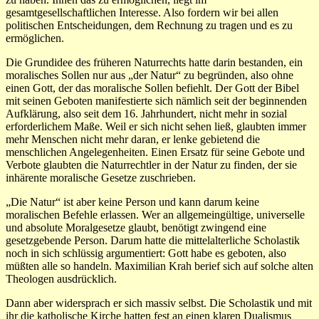
gesamtgesellschaftlichen Interesse. Also fordern wir bei allen
politischen Entscheidungen, dem Rechnung zu tragen und es zu
ermöglichen.
Die Grundidee des früheren Naturrechts hatte darin bestanden, ein
moralisches Sollen nur aus „der Natur“ zu begründen, also ohne
einen Gott, der das moralische Sollen befiehlt. Der Gott der Bibel
mit seinen Geboten manifestierte sich nämlich seit der beginnenden
Aufklärung, also seit dem 16. Jahrhundert, nicht mehr in sozial
erforderlichem Maße. Weil er sich nicht sehen ließ, glaubten immer
mehr Menschen nicht mehr daran, er lenke gebietend die
menschlichen Angelegenheiten. Einen Ersatz für seine Gebote und
Verbote glaubten die Naturrechtler in der Natur zu finden, der sie
inhärente moralische Gesetze zuschrieben.
„Die Natur“ ist aber keine Person und kann darum keine
moralischen Befehle erlassen. Wer an allgemeingültige, universelle
und absolute Moralgesetze glaubt, benötigt zwingend eine
gesetzgebende Person. Darum hatte die mittelalterliche Scholastik
noch in sich schlüssig argumentiert: Gott habe es geboten, also
müßten alle so handeln. Maximilian Krah berief sich auf solche alten
Theologen ausdrücklich.
Dann aber widersprach er sich massiv selbst. Die Scholastik und mit
ihr die katholische Kirche hatten fest an einen klaren Dualismus