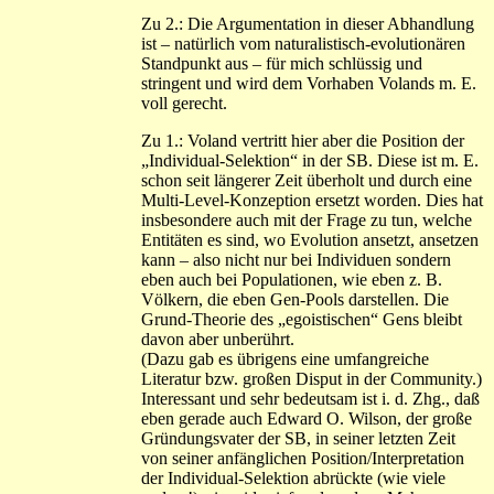
Zu 2.: Die Argumentation in dieser Abhandlung
ist – natürlich vom naturalistisch-evolutionären
Standpunkt aus – für mich schlüssig und
stringent und wird dem Vorhaben Volands m. E.
voll gerecht.
Zu 1.: Voland vertritt hier aber die Position der
„Individual-Selektion“ in der SB. Diese ist m. E.
schon seit längerer Zeit überholt und durch eine
Multi-Level-Konzeption ersetzt worden. Dies hat
insbesondere auch mit der Frage zu tun, welche
Entitäten es sind, wo Evolution ansetzt, ansetzen
kann – also nicht nur bei Individuen sondern
eben auch bei Populationen, wie eben z. B.
Völkern, die eben Gen-Pools darstellen. Die
Grund-Theorie des „egoistischen“ Gens bleibt
davon aber unberührt.
(Dazu gab es übrigens eine umfangreiche
Literatur bzw. großen Disput in der Community.)
Interessant und sehr bedeutsam ist i. d. Zhg., daß
eben gerade auch Edward O. Wilson, der große
Gründungsvater der SB, in seiner letzten Zeit
von seiner anfänglichen Position/Interpretation
der Individual-Selektion abrückte (wie viele