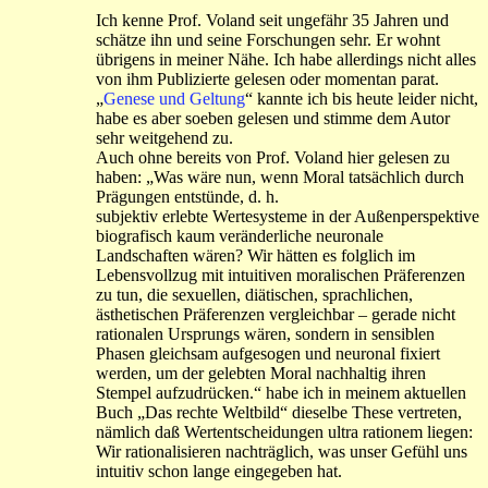
Ich kenne Prof. Voland seit ungefähr 35 Jahren und
schätze ihn und seine Forschungen sehr. Er wohnt
übrigens in meiner Nähe. Ich habe allerdings nicht alles
von ihm Publizierte gelesen oder momentan parat.
„
Genese und Geltung
“ kannte ich bis heute leider nicht,
habe es aber soeben gelesen und stimme dem Autor
sehr weitgehend zu.
Auch ohne bereits von Prof. Voland hier gelesen zu
haben: „Was wäre nun, wenn Moral tatsächlich durch
Prägungen entstünde, d. h.
subjektiv erlebte Wertesysteme in der Außenperspektive
biografisch kaum veränderliche neuronale
Landschaften wären? Wir hätten es folglich im
Lebensvollzug mit intuitiven moralischen Präferenzen
zu tun, die sexuellen, diätischen, sprachlichen,
ästhetischen Präferenzen vergleichbar – gerade nicht
rationalen Ursprungs wären, sondern in sensiblen
Phasen gleichsam aufgesogen und neuronal fixiert
werden, um der gelebten Moral nachhaltig ihren
Stempel aufzudrücken.“ habe ich in meinem aktuellen
Buch „Das rechte Weltbild“ dieselbe These vertreten,
nämlich daß Wertentscheidungen ultra rationem liegen:
Wir rationalisieren nachträglich, was unser Gefühl uns
intuitiv schon lange eingegeben hat.