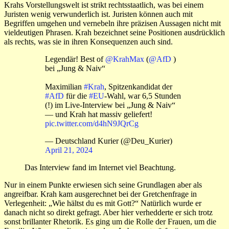
Krahs Vorstellungswelt ist strikt rechtsstaatlich, was bei einem
Juristen wenig verwunderlich ist. Juristen können auch mit
Begriffen umgehen und vernebeln ihre präzisen Aussagen nicht mit
vieldeutigen Phrasen. Krah bezeichnet seine Positionen ausdrücklich
als rechts, was sie in ihren Konsequenzen auch sind.
Legendär! Best of
@KrahMax
(
@AfD
)
bei „Jung & Naiv“
Maximilian
#Krah
, Spitzenkandidat der
#AfD
für die
#EU
-Wahl, war 6,5 Stunden
(!) im Live-Interview bei „Jung & Naiv“
— und Krah hat massiv geliefert!
pic.twitter.com/d4hN9JQrCg
— Deutschland Kurier (@Deu_Kurier)
April 21, 2024
Das Interview fand im Internet viel Beachtung.
Nur in einem Punkte erwiesen sich seine Grundlagen aber als
angreifbar. Krah kam ausgerechnet bei der Gretchenfrage in
Verlegenheit: „Wie hältst du es mit Gott?“ Natürlich wurde er
danach nicht so direkt gefragt. Aber hier verhedderte er sich trotz
sonst brillanter Rhetorik. Es ging um die Rolle der Frauen, um die