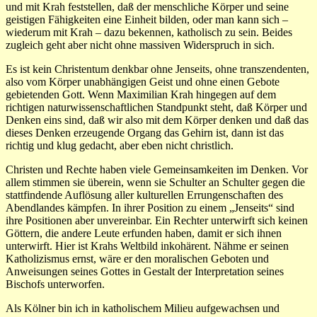
und mit Krah feststellen, daß der menschliche Körper und seine
geistigen Fähigkeiten eine Einheit bilden, oder man kann sich –
wiederum mit Krah – dazu bekennen, katholisch zu sein. Beides
zugleich geht aber nicht ohne massiven Widerspruch in sich.
Es ist kein Christentum denkbar ohne Jenseits, ohne transzendenten,
also vom Körper unabhängigen Geist und ohne einen Gebote
gebietenden Gott. Wenn Maximilian Krah hingegen auf dem
richtigen naturwissenschaftlichen Standpunkt steht, daß Körper und
Denken eins sind, daß wir also mit dem Körper denken und daß das
dieses Denken erzeugende Organg das Gehirn ist, dann ist das
richtig und klug gedacht, aber eben nicht christlich.
Christen und Rechte haben viele Gemeinsamkeiten im Denken. Vor
allem stimmen sie überein, wenn sie Schulter an Schulter gegen die
stattfindende Auflösung aller kulturellen Errungenschaften des
Abendlandes kämpfen. In ihrer Position zu einem „Jenseits“ sind
ihre Positionen aber unvereinbar. Ein Rechter unterwirft sich keinen
Göttern, die andere Leute erfunden haben, damit er sich ihnen
unterwirft. Hier ist Krahs Weltbild inkohärent. Nähme er seinen
Katholizismus ernst, wäre er den moralischen Geboten und
Anweisungen seines Gottes in Gestalt der Interpretation seines
Bischofs unterworfen.
Als Kölner bin ich in katholischem Milieu aufgewachsen und