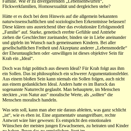
Familie. Wie er zu divergierenden „Lebensentwürfen“,
Flickwerkfamilien, Homosexualität und dergleichen stehe?
Hätte er es doch bei dem Hinweis auf die allgemein bekannten
naturwissenschaftlichen und soziologischen Erkenntnisse belassen!
Diese klären uns ausreichend über das evolutionäre Erfolgsmodell
„Familie“ auf. Starke, genetisch ererbte Gefühle und Antriebe
ziehen die Geschlechter zueinander, binden sie in Liebe aneinander
und gipfeln im Wunsch nach gemeinsamen Kindern. Bei aller
gesellschaftlichen Freiheit und Akzeptanz anderer „Lebensmodelle“
der Eheuntauglichen oder -unwilligen ist dieses objektive Sein für
Krah ein „Ideal“.
Doch was folgt politisch aus diesem Ideal? Für Krah folgt aus ihm
ein Sollen. Das ist philosophisch ein schwerer Argumentationsfehler.
Aus einem bloßen Sein kann niemals ein Sollen folgen, auch nicht
aus einem gedanklichen Ideal. Anders hatte es im Barock das
sogenannte Naturrecht geglaubt. Man behauptete, im Menschen
steckten „von Natur aus“ moralische Werte, als „sollten“ die
Menschen moralisch handeln.
Was sein soll, kann man aber nie daraus ableiten, was ganz schlicht
„ist“, wie es eben ist. Eine argumentativ unangreifbare, rechte
Antwort wäre hier gewesen: Es entspricht den emotionalen
Wünschen der meisten jungen Erwachsenen, zu heiraten und Kinder
zu haben. Ihnen das zu ermöglichen, liegt im