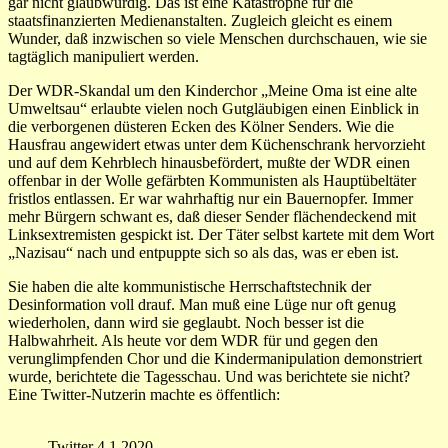
gar nicht glaubwürdig. Das ist eine Katastrophe für die
staatsfinanzierten Medienanstalten. Zugleich gleicht es einem
Wunder, daß inzwischen so viele Menschen durchschauen, wie sie
tagtäglich manipuliert werden.
Der WDR-Skandal um den Kinderchor „Meine Oma ist eine alte
Umweltsau“ erlaubte vielen noch Gutgläubigen einen Einblick in
die verborgenen düsteren Ecken des Kölner Senders. Wie die
Hausfrau angewidert etwas unter dem Küchenschrank hervorzieht
und auf dem Kehrblech hinausbefördert, mußte der WDR einen
offenbar in der Wolle gefärbten Kommunisten als Hauptübeltäter
fristlos entlassen. Er war wahrhaftig nur ein Bauernopfer. Immer
mehr Bürgern schwant es, daß dieser Sender flächendeckend mit
Linksextremisten gespickt ist. Der Täter selbst kartete mit dem Wort
„Nazisau“ nach und entpuppte sich so als das, was er eben ist.
Sie haben die alte kommunistische Herrschaftstechnik der
Desinformation voll drauf. Man muß eine Lüge nur oft genug
wiederholen, dann wird sie geglaubt. Noch besser ist die
Halbwahrheit. Als heute vor dem WDR für und gegen den
verunglimpfenden Chor und die Kindermanipulation demonstriert
wurde, berichtete die Tagesschau. Und was berichtete sie nicht?
Eine Twitter-Nutzerin machte es öffentlich:
Twitter 4.1.2020