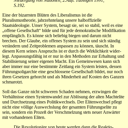
Niedergang von Nationen, 2.Aufl. Tübingen 1991,
S.192.
Eine der bizarrsten Blüten des Liberalismus ist die
Pluralismustheorie, jahrzehntelang unsere halboffizielle
Staatsideologie. Unser System, besagt sie, sei so stabil, weil es eine
„offene Gesellschaft“ bilde und für jede demokratische Modifikation
empfänglich. Es könne sich beliebig biegen und darum nicht
brechen. Der Glaube, ein offenes System zu sein und sich ständig
ver­än­dern und Zeitproblemen anpas­sen zu kön­nen, täuscht. In
diesem Kern seines Anspruchs ist er durch die Wirk­lichkeit wider­
legt. Anpassungs­fähig ist er nur in den Methoden zur Er­hal­tung und
Stabili­sierung seiner eige­nen Macht. Ein Ge­meinwe­sen kann sich
aber immer nur eine be­stimmte Zeitlang ein Sy­stem lei­sten, dessen
Füh­rungsoli­gar­chie eine geschlos­sene Ge­sell­schaft bil­det, nur noch
ih­ren Gesetzen ge­horcht und als Min­derheit auf Kosten des Gan­zen
schma­rotzt.
Soll das Ganze nicht schweren Scha­den nehmen, er­zwin­gen die
Verhältnisse ei­nen Systemwandel zur Ablösung der alten Machtelite
und Durchset­zung eines Poli­tik­wech­sels. Der Eliten­wechsel pflegt
nicht ei­ne völ­lige Aus­wechs­lung der ge­samten Führungselite zu
sein, sondern ein Prozeß der Verschmelzung stets neuer An­wär­ter
mit vor­hande­nen Eliten.
Die Re­volutio­näre von heute werden dann die Re­ak­­tio­