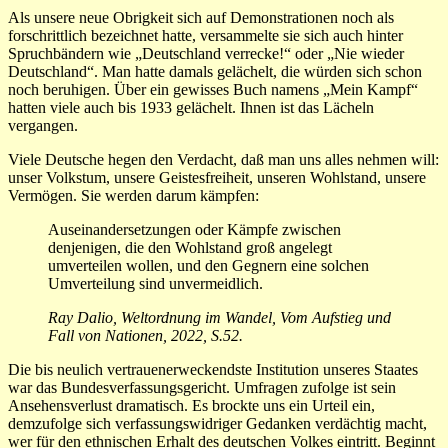
Als unsere neue Obrigkeit sich auf Demonstrationen noch als
forschrittlich bezeichnet hatte, versammelte sie sich auch hinter
Spruchbändern wie „Deutschland verrecke!“ oder „Nie wieder
Deutschland“. Man hatte damals gelächelt, die würden sich schon
noch beruhigen. Über ein gewisses Buch namens „Mein Kampf“
hatten viele auch bis 1933 gelächelt. Ihnen ist das Lächeln
vergangen.
Viele Deutsche hegen den Verdacht, daß man uns alles nehmen will:
unser Volkstum, unsere Geistesfreiheit, unseren Wohlstand, unsere
Vermögen. Sie werden darum kämpfen:
Auseinandersetzungen oder Kämpfe zwischen
denjenigen, die den Wohlstand groß angelegt
umverteilen wollen, und den Gegnern eine solchen
Umverteilung sind unvermeidlich.
Ray Dalio, Weltordnung im Wandel, Vom Aufstieg und
Fall von Nationen, 2022, S.52.
Die bis neulich vertrauenerweckendste Institution unseres Staates
war das Bundesverfassungsgericht. Umfragen zufolge ist sein
Ansehensverlust dramatisch. Es brockte uns ein Urteil ein,
demzufolge sich verfassungswidriger Gedanken verdächtig macht,
wer für den ethnischen Erhalt des deutschen Volkes eintritt. Beginnt