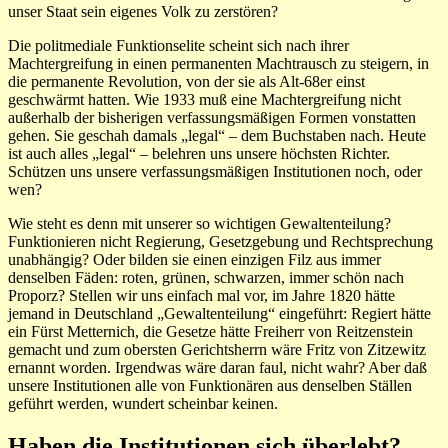
unser Staat sein eigenes Volk zu zerstören?
Die politmediale Funktionselite scheint sich nach ihrer
Machtergreifung in einen permanenten Machtrausch zu steigern, in
die permanente Revolution, von der sie als Alt-68er einst
geschwärmt hatten. Wie 1933 muß eine Machtergreifung nicht
außerhalb der bisherigen verfassungsmäßigen Formen vonstatten
gehen. Sie geschah damals „legal“ – dem Buchstaben nach. Heute
ist auch alles „legal“ – belehren uns unsere höchsten Richter.
Schützen uns unsere verfassungsmäßigen Institutionen noch, oder
wen?
Wie steht es denn mit unserer so wichtigen Gewaltenteilung?
Funktionieren nicht Regierung, Gesetzgebung und Rechtsprechung
unabhängig? Oder bilden sie einen einzigen Filz aus immer
denselben Fäden: roten, grünen, schwarzen, immer schön nach
Proporz? Stellen wir uns einfach mal vor, im Jahre 1820 hätte
jemand in Deutschland „Gewaltenteilung“ eingeführt: Regiert hätte
ein Fürst Metternich, die Gesetze hätte Freiherr von Reitzenstein
gemacht und zum obersten Gerichtsherrn wäre Fritz von Zitzewitz
ernannt worden. Irgendwas wäre daran faul, nicht wahr? Aber daß
unsere Institutionen alle von Funktionären aus denselben Ställen
geführt werden, wundert scheinbar keinen.
Haben die Institutionen sich überlebt?