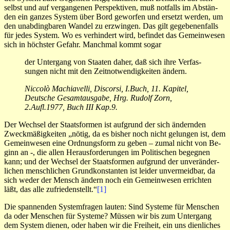
selbst und auf vergangenen Per­spektiven, muß notfalls im Ab­stän­
den ein ganzes Sy­stem über Bord geworfen und er­setzt wer­den, um
den unabdingba­ren Wan­del zu erzwin­gen. Das gilt ge­gebe­nenfalls
für je­des System. Wo es verhin­dert wird, befindet das Ge­meinwe­sen
sich in höch­ster Ge­­fahr. Manchmal kommt so­gar
der Untergang von Staa­­ten da­her, daß sich ihre Verfas­
sun­gen nicht mit den Zeitnot­wen­dig­­keiten ändern.
Nic­colò Machiavelli, Discorsi, I.Buch, 11. Kapitel,
Deutsche Ge­samtaus­gabe, Hrg. Ru­dolf Zorn,
2.Aufl.1977, Buch III Kap.9.
Der Wech­sel der Staats­formen ist aufgrund der sich än­dern­­den
Zweckmä­ßig­keiten „nötig, da es bisher noch nicht ge­lun­­gen ist, dem
Ge­mein­wesen eine Ord­nungsform zu geben – zu­mal nicht von Be­
ginn an -, die allen Heraus­for­de­rungen im Poli­ti­schen be­geg­­nen
kann; und der Wechsel der Staatsfor­men auf­grund der unver­än­­der­
lichen mensch­­lichen Grundkon­stanten ist leider un­vermeid­bar, da
sich weder der Mensch ändern noch ein Gemein­wesen errich­ten
läßt, das alle zu­frie­­den­­stellt.“
[1]
Die spannenden Systemfragen lauten: Sind Systeme für Menschen
da oder Menschen für Systeme? Müssen wir bis zum Untergang
dem System dienen, oder haben wir die Freiheit, ein uns dienliches