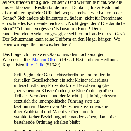
selbstzufrieden und glücklich sein? Und wer fühlte nicht, wie die
uns verbliebenen Restbestände freien Denkens, freier Rede und
diskriminierungsfreier Offenheit wegschmelzen wie Butter in der
Sonne? Sich anders als linientreu zu äußern, zieht für Prominente
ein schnelles Karrieende nach sich. Nicht gegendert? Die dämlichen
Stern***chinnen vergessen? Klausur im Eimer! Dem
randalierenden Asylanten gesagt, er sei hier im Lande nur zu Gast?
Der Schutzmann kann seine Uniform an den Nagel hängen. Wo
leben wir eigentlich inzwischen hier?
Das Frage ich hier zwei Ökonomen, den hochkarätigen
Wissenschaftler
Mancur Olson
(1932-1998) und den Hedfond-
Kapitalisten
Ray Dalio
(*1949).
Seit Beginn der Geschichtsschreibung kontrolliert in
fast allen Gesellschaften ein sehr kleiner (allerdings
unterschiedlicher) Prozentsatz der Bevölkerung (die
‚herrschenden Klassen‘ oder ‚die Eliten‘) den größten
Teil des Vermögens und der Macht. […] Infolge dessen
setzt sich die innenpolitische Führung stets aus
bestimmten Klassen von Menschen zusammen, die
über Wohlstand und Macht verfügen und in
symbiotischer Beziehung miteinander stehen, damit die
bestehende Ordnung erhalten bleibt.