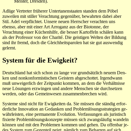
Meister, Dresden).
Adlige Vertreter früherer Untertanenstaaten standen dem Pöbel
zuweilen mit stiller Verachtung gegenüber, bewahrten dabei aber
Stil. Adel verpflichtet. Unsere neuen Herrscher verachten uns
ebenso, aber mit einer Art Arroganz aus der Biotonne, der
Verachtung einer Küchenhilfe, die besser Kartoffeln schälen kann
als der Professor von der Charité. Die geistigen Welten der Bildung
sind ihr fremd, doch die Gleichheitsparolen hat sie gut auswendig
gelernt.
System für die Ewigkeit?
Deutschland hat sich schon zu lange vor grundsätz­lich neuem Den­­
ken und non­kon­formisti­schen Gei­stern ab­ge­schottet. Irgendwann
muß un­weigerlich der Zeit­punkt kom­­men, an dem die Verhält­nisse
neue Lösungen erzwingen und andere Me­n­sc­hen sie durchsetzen
wer­den, oder das Gemein­wesen zu­sam­­men­bre­chen wird.
Systeme sind nicht für Ewigkeiten da. Sie müssen die stän­dig er­for­
der­­li­che Inno­va­tion an Ge­danken und Problemlö­sungsstrate­gien ge­­
währ­­leisten, eine per­manente Evo­lu­tion. Ver­fas­sungen als juristisch
fi­xier­­te Pro­blem­lö­sungs­kon­zepte müssen sich zwangs­läufig wan­deln
kön­­nen und mit den Pro­ble­men kommen und gehen. Da offen­bar je­
des Sy­­­stem zum Geg­en­teil neigt, näm­lich zum Beharren auf sich