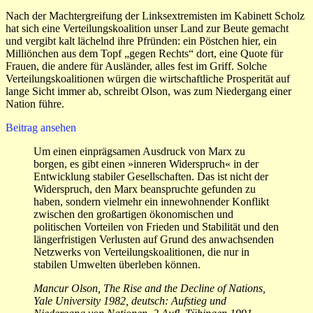
Nach der Machtergreifung der Linksextremisten im Kabinett Scholz
hat sich eine Verteilungskoalition unser Land zur Beute gemacht
und vergibt kalt lächelnd ihre Pfründen: ein Pöstchen hier, ein
Milliönchen aus dem Topf „gegen Rechts“ dort, eine Quote für
Frauen, die andere für Ausländer, alles fest im Griff. Solche
Verteilungskoalitionen würgen die wirtschaftliche Prosperität auf
lange Sicht immer ab, schreibt Olson, was zum Niedergang einer
Nation führe.
Beitrag ansehen
Um einen einprägsamen Ausdruck von Marx zu
borgen, es gibt einen »inneren Widerspruch« in der
Entwicklung stabiler Gesellschaften. Das ist nicht der
Widerspruch, den Marx beanspruchte gefunden zu
haben, sondern vielmehr ein innewohnender Konflikt
zwischen den großartigen ökonomischen und
politischen Vorteilen von Frieden und Stabilität und den
längerfristigen Verlusten auf Grund des anwachsenden
Netzwerks von Verteilungskoalitionen, die nur in
stabilen Umwelten überleben können.
Mancur Olson, The Rise and the Decline of Nations,
Yale University 1982, deutsch: Auf­stieg und