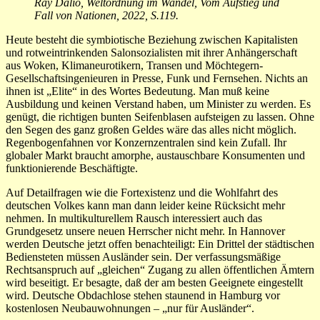
Ray Dalio, Weltordnung im Wandel, Vom Aufstieg und
Fall von Nationen, 2022, S.119.
Heute besteht die symbiotische Beziehung zwischen Kapitalisten
und rotweintrinkenden Salonsozialisten mit ihrer Anhängerschaft
aus Woken, Klimaneurotikern, Transen und Möchtegern-
Gesellschaftsingenieuren in Presse, Funk und Fernsehen. Nichts an
ihnen ist „Elite“ in des Wortes Bedeutung. Man muß keine
Ausbildung und keinen Verstand haben, um Minister zu werden. Es
genügt, die richtigen bunten Seifenblasen aufsteigen zu lassen. Ohne
den Segen des ganz großen Geldes wäre das alles nicht möglich.
Regenbogenfahnen vor Konzernzentralen sind kein Zufall. Ihr
globaler Markt braucht amorphe, austauschbare Konsumenten und
funktionierende Beschäftigte.
Auf Detailfragen wie die Fortexistenz und die Wohlfahrt des
deutschen Volkes kann man dann leider keine Rücksicht mehr
nehmen. In multikulturellem Rausch interessiert auch das
Grundgesetz unsere neuen Herrscher nicht mehr. In Hannover
werden Deutsche jetzt offen benachteiligt: Ein Drittel der städtischen
Bediensteten müssen Ausländer sein. Der verfassungsmäßige
Rechtsanspruch auf „gleichen“ Zugang zu allen öffentlichen Ämtern
wird beseitigt. Er besagte, daß der am besten Geeignete eingestellt
wird. Deutsche Obdachlose stehen staunend in Hamburg vor
kostenlosen Neubauwohnungen – „nur für Ausländer“.