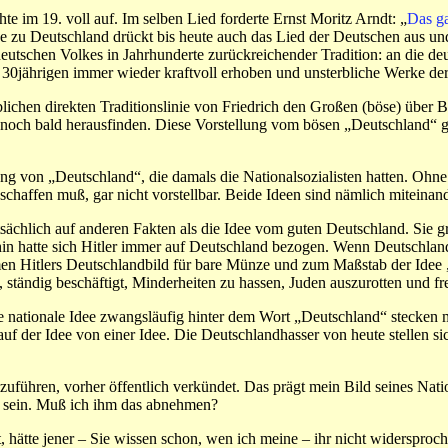
te im 19. voll auf. Im selben Lied forderte Ernst Moritz Arndt: „
Das ga
e zu Deutschland drückt bis heute auch das Lied der Deutschen aus und 
deutschen Volkes in Jahrhunderte zurückreichender Tradition: an die de
m 30jährigen immer wieder kraftvoll erhoben und unsterbliche Werke der
ichen direkten Traditionslinie von Friedrich den Großen (böse) über Bi
uch noch bald herausfinden. Diese Vorstellung vom bösen „Deutschland“
llung von „Deutschland“, die damals die Nationalsozialisten hatten. Oh
schaffen muß, gar nicht vorstellbar. Beide Ideen sind nämlich miteinan
ächlich auf anderen Fakten als die Idee vom guten Deutschland. Sie gr
in hatte sich Hitler immer auf Deutschland bezogen. Wenn Deutschlandh
hmen Hitlers Deutschlandbild für bare Münze und zum Maßstab der Idee 
, ständig beschäftigt, Minderheiten zu hassen, Juden auszurotten und f
e nationale Idee zwangsläufig hinter dem Wort „Deutschland“ stecken 
t auf der Idee von einer Idee. Die Deutschlandhasser von heute stellen 
izuführen, vorher öffentlich verkündet. Das prägt mein Bild seines Na
u sein. Muß ich ihm das abnehmen?
t, hätte jener – Sie wissen schon, wen ich meine – ihr nicht widersproc