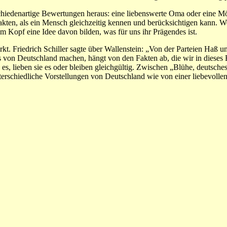
iedenartige Bewertungen heraus: eine liebenswerte Oma oder eine Mörd
n, als ein Mensch gleichzeitig kennen und berücksichtigen kann. Wenn
 Kopf eine Idee davon bilden, was für uns ihr Prägendes ist.
kt. Friedrich Schiller sagte über Wallenstein: „Von der Parteien Haß u
von Deutschland machen, hängt von den Fakten ab, die wir in dieses B
es, lieben sie es oder bleiben gleichgültig. Zwischen „Blühe, deutsches
nterschiedliche Vorstellungen von Deutschland wie von einer liebevoll