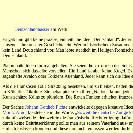
Deutschlandhasser
am Werk
Es gab und gibt keine präzise, einheitliche Idee „Deutschland“. Jeder
tausend Jahre unserer Geschichte ein. Wer in historischem Zusammenha
kein Land Deutschland vor. Man lebte staatlich im Heiligen Römisch
Deutschland.
Platon hatte Ideen für real gehalten. Sie seien die Urformen des Sein
Menschen sich dasselbe vorstellen. Ein Land ist aber keine Kugel. Es 
sagenhafte Avalon oder Tolkiens Auenland. Jeder kann sich die Idee e
Als die Franzosen 1681 Straßburg besetzten, um zu bleiben, hatten 
in Köln die Trikolore. Sie behaupteten: zu ihrer „Nation“ könne jeder
Kunstschätze Kölns zu plündern. Die Roten Funken erhielten franz
Der Sachse
Johann Gottlieb Fichte
entwickelte dagegen kreative Ideen
Moritz Arndt
kleidete sie in die Worte: „
Soweit die deutsche Zunge kl
zukunftsweisende Idee wehrte die französische Rechtfertigung dafür 
durch keine Beitrittserklärung sollte man aus seinem Vaterland aus- und
einfach loslassen können und diese ihm nicht entrissen werden dürfen