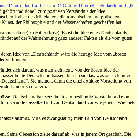
nze Deutschland soll es sein! O Gott im Himmel, sieh darein und gib
gehört traditionell zum positiven Verständnis der Idee
utschen Kaiser des Mittelalters, die romanischen und gotischen
 Kunst, der Philosophie und der Wissenschaften geschaffen hat.
smarck (böse) zu Hitler (böse). Es ist die Idee eines Deutschlands,
 gründet auf der Wahrnehmung ganz anderer Fakten als die vom guten
ne deren Idee von „Deutschland“ wäre die heutige Idee vom „bösen
der verbunden.
ündet sich darauf, was man sich heute von der bösen Idee der
asser heute Deutschland hassen, hassen sie das, was sie sich unter
„Deutschland“. Sie meinen, damit die einzig gültige Vorstellung von
remde Länder zu erobern.
müsse. Deutschlandhaß setzt heute ein bestimmte Vorstellung davon
sich im Grunde dasselbe Bild von Deutschland vor wie jener – Wie hieß
tionalsozialismus. Muß es zwangsläufig mein Bild von Deutschland
hen. Seine Obsession zielte darauf ab, was in jenem Ort geschah. Die