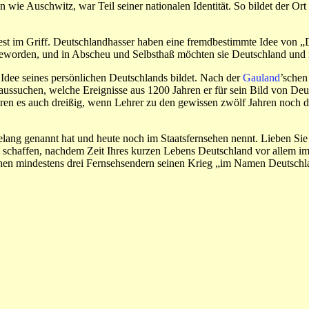
ie Auschwitz, war Teil seiner nationalen Identität. So bildet der Ort f
fest im Griff. Deutschlandhasser haben eine fremdbestimmte Idee von 
geworden, und in Abscheu und Selbsthaß möchten sie Deutschland und mit
 Idee seines persönlichen Deutschlands bildet. Nach der
Gauland
’schen
 aussuchen, welche Ereignisse aus 1200 Jahren er für sein Bild von Deu
waren es auch dreißig, wenn Lehrer zu den gewissen zwölf Jahren noch 
lang genannt hat und heute noch im Staatsfernsehen nennt. Lieben Sie
es schaffen, nachdem Zeit Ihres kurzen Lebens Deutschland vor allem 
chen mindestens drei Fernsehsendern seinen Krieg „im Namen Deutschla