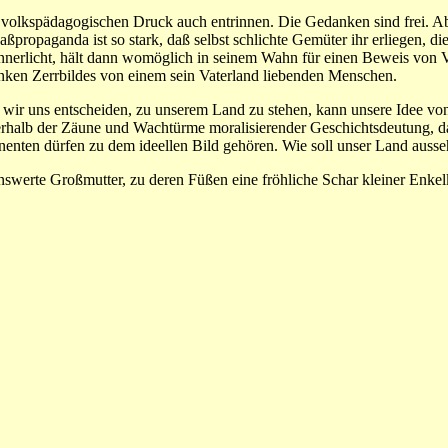
m volkspädagogischen Druck auch entrinnen. Die Gedanken sind frei. Ab
sthaßpropaganda ist so stark, daß selbst schlichte Gemüter ihr erliegen, 
nnerlicht, hält dann womöglich in seinem Wahn für einen Beweis von V
linken Zerrbildes von einem sein Vaterland liebenden Menschen.
wir uns entscheiden, zu unserem Land zu stehen, kann unsere Idee von 
ßerhalb der Zäune und Wachtürme moralisierender Geschichtsdeutung, d
enten dürfen zu dem ideellen Bild gehören. Wie soll unser Land auss
swerte Großmutter, zu deren Füßen eine fröhliche Schar kleiner Enkelk