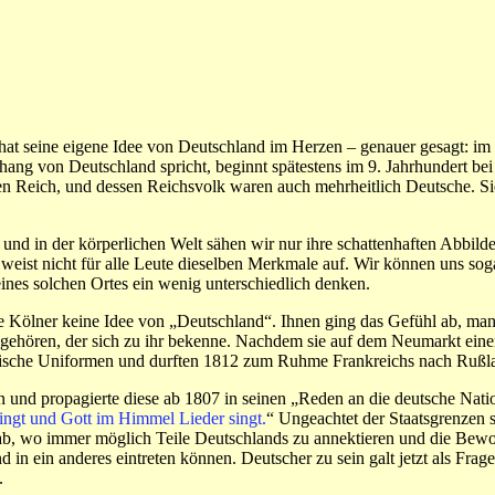
 hat seine eigene Idee von Deutschland im Herzen – genauer gesagt: im Ko
ng von Deutschland spricht, beginnt spätestens im 9. Jahrhundert bei 
en Reich, und dessen Reichsvolk waren auch mehrheitlich Deutsche. Si
s, und in der körperlichen Welt sähen wir nur ihre schattenhaften Abbi
weist nicht für alle Leute dieselben Merkmale auf. Wir können uns sogar
ines solchen Ortes ein wenig unterschiedlich denken.
die Kölner keine Idee von „Deutschland“. Ihnen ging das Gefühl ab, 
 gehören, der sich zu ihr bekenne. Nachdem sie auf dem Neumarkt einen 
ösische Uniformen und durften 1812 zum Ruhme Frankreichs nach Rußl
 und propagierte diese ab 1807 in seinen „Reden an die deutsche Natio
ingt und Gott im Himmel Lieder singt.
“ Ungeachtet der Staatsgrenzen 
ab, wo immer möglich Teile Deutschlands zu annektieren und die Bewoh
 in ein anderes eintreten können. Deutscher zu sein galt jetzt als Frage
.