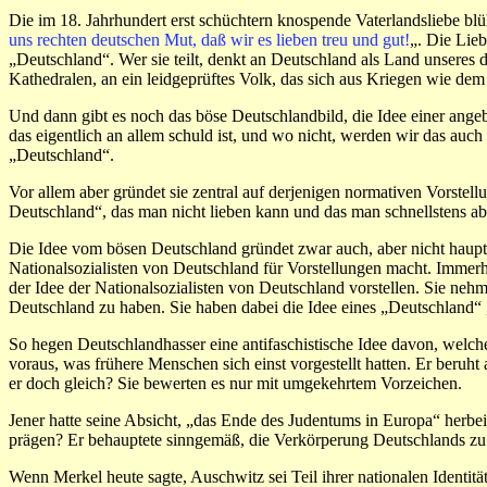
Die im 18. Jahrhundert erst schüchtern knospende Vaterlandsliebe blüh
uns rechten deutschen Mut, daß wir es lieben treu und gut!
„. Die Lieb
„Deutschland“. Wer sie teilt, denkt an Deutschland als Land unseres 
Kathedralen, an ein leidgeprüftes Volk, das sich aus Kriegen wie de
Und dann gibt es noch das böse Deutschlandbild, die Idee einer angebl
das eigentlich an allem schuld ist, und wo nicht, werden wir das a
„Deutschland“.
Vor allem aber gründet sie zentral auf derjenigen normativen Vorste
Deutschland“, das man nicht lieben kann und das man schnellstens ab
Die Idee vom bösen Deutschland gründet zwar auch, aber nicht haupts
Nationalsozialisten von Deutschland für Vorstellungen macht. Immerh
der Idee der Nationalsozialisten von Deutschland vorstellen. Sie ne
Deutschland zu haben. Sie haben dabei die Idee eines „Deutschland“ 
So hegen Deutschlandhasser eine antifaschistische Idee davon, welch
voraus, was frühere Menschen sich einst vorgestellt hatten. Er beruh
er doch gleich? Sie bewerten es nur mit umgekehrtem Vorzeichen.
Jener hatte seine Absicht, „das Ende des Judentums in Europa“ herbe
prägen? Er behauptete sinngemäß, die Verkörperung Deutschlands z
Wenn Merkel heute sagte, Auschwitz sei Teil ihrer nationalen Identitä