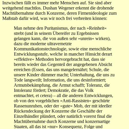
Inzwischen fällt es immer mehr Menschen auf. Sie sind aber
weitgehend machtlos. Dushan Wegener erkennt die drohende
Machtübernahme durch Konzerne, deren Firmenideologie zum
Maßstab dafür wird, was wir noch frei verbreiten können:
Man nehme den Puritanismus, der nach »Reinheit«
strebt (und in seinem Übereifer zu Ergebnissen
gelangen kann, die von außen sehr »unrein« wirken),
dazu die moderne ultravernetzte
Kommunikationstechnologie, sowie eine menschliche
Entwicklungsstufe, welche in mancher Hinsicht derart
»effektive« Methoden hervorgebracht hat, dass sie
bereits wieder das Gegenteil der angegebenen Absicht
erreichen (Essen, das uns mangelernährt; Schule, die
unsere Kinder dümmer macht; Unterhaltung, die uns zu
Tode langweilt; Information, die uns desinformiert;
Armutsbekämpfung, die Armut schafft; Toleranz, die
Intoleranz fördert; Demokratie, die das Volk
entmachtet, et cetera) – all die anderen Entwicklungen,
ob von den vorgeblichen »Anti-Rassisten« geschürte
Rassenunruhen, oder der »gute« Mob, der mit ideeller
Rückendeckung der Konzerne die Geschäfte der
Einzelhändler plündert, oder natürlich vorerst final die
Machtübernahme durch Konzerne und konzernartige
Staaten, all das ist »nur« Konsequenz, Folge und