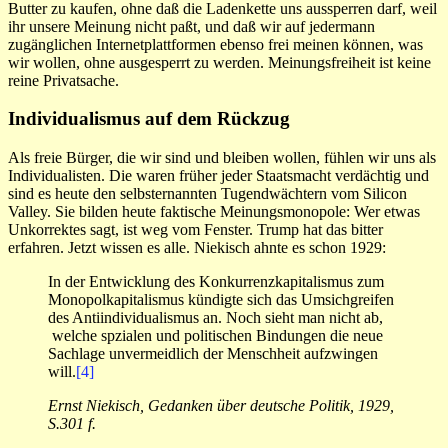
Butter zu kaufen, ohne daß die Ladenkette uns aussperren darf, weil
ihr unsere Meinung nicht paßt, und daß wir auf jedermann
zugänglichen Internetplattformen ebenso frei meinen können, was
wir wollen, ohne ausgesperrt zu werden. Meinungsfreiheit ist keine
reine Privatsache.
Individualismus auf dem Rückzug
Als freie Bürger, die wir sind und bleiben wollen, fühlen wir uns als
Individualisten. Die waren früher jeder Staatsmacht verdächtig und
sind es heute den selbsternannten Tugendwächtern vom Silicon
Valley. Sie bilden heute faktische Meinungsmonopole: Wer etwas
Unkorrektes sagt, ist weg vom Fenster. Trump hat das bitter
erfahren. Jetzt wissen es alle. Niekisch ahnte es schon 1929:
In der Entwicklung des Konkurrenzkapitalismus zum
Monopolkapitalismus kündigte sich das Umsichgreifen
des Antiindividualismus an. Noch sieht man nicht ab,
welche spzialen und politischen Bindungen die neue
Sachlage unvermeidlich der Menschheit aufzwingen
will.
[4]
Ernst Niekisch, Gedanken über deutsche Politik, 1929,
S.301 f.