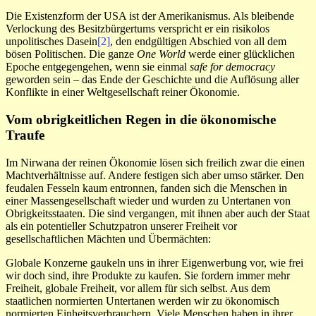
Die Existenzform der USA ist der Amerikanismus. Als bleibende
Verlockung des Besitzbürgertums verspricht er ein risikolos
unpolitisches Dasein
[2]
, den endgültigen Abschied von all dem
bösen Politischen. Die ganze
One World
werde einer glücklichen
Epoche entgegengehen, wenn sie einmal
safe for democracy
geworden sein – das Ende der Geschichte und die Auflösung aller
Konflikte in einer Weltgesellschaft reiner Ökonomie.
Vom obrigkeitlichen Regen in die ökonomische
Traufe
Im Nirwana der reinen Ökonomie lösen sich freilich zwar die einen
Machtverhältnisse auf. Andere festigen sich aber umso stärker. Den
feudalen Fesseln kaum entronnen, fanden sich die Menschen in
einer Massengesellschaft wieder und wurden zu Untertanen von
Obrigkeitsstaaten. Die sind vergangen, mit ihnen aber auch der Staat
als ein potentieller Schutzpatron unserer Freiheit vor
gesellschaftlichen Mächten und Übermächten:
Globale Konzerne gaukeln uns in ihrer Eigenwerbung vor, wie frei
wir doch sind, ihre Produkte zu kaufen. Sie fordern immer mehr
Freiheit, globale Freiheit, vor allem für sich selbst. Aus dem
staatlichen normierten Untertanen werden wir zu ökonomisch
normierten Einheitsverbrauchern. Viele Menschen haben in ihrer