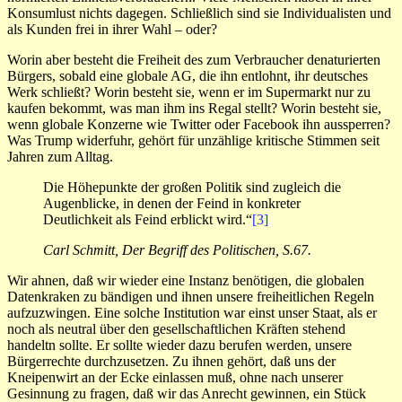
Konsumlust nichts dagegen. Schließlich sind sie Individualisten und
als Kunden frei in ihrer Wahl – oder?
Worin aber besteht die Freiheit des zum Verbraucher denaturierten
Bürgers, sobald eine globale AG, die ihn entlohnt, ihr deutsches
Werk schließt? Worin besteht sie, wenn er im Supermarkt nur zu
kaufen bekommt, was man ihm ins Regal stellt? Worin besteht sie,
wenn globale Konzerne wie Twitter oder Facebook ihn aussperren?
Was Trump widerfuhr, gehört für unzählige kritische Stimmen seit
Jahren zum Alltag.
Die Höhepunkte der großen Politik sind zugleich die
Augenblicke, in denen der Feind in konkreter
Deutlichkeit als Feind erblickt wird.“
[3]
Carl Schmitt, Der Begriff des Politischen, S.67.
Wir ahnen, daß wir wieder eine Instanz benötigen, die globalen
Datenkraken zu bändigen und ihnen unsere freiheitlichen Regeln
aufzuzwingen. Eine solche Institution war einst unser Staat, als er
noch als neutral über den gesellschaftlichen Kräften stehend
handeltn sollte. Er sollte wieder dazu berufen werden, unsere
Bürgerrechte durchzusetzen. Zu ihnen gehört, daß uns der
Kneipenwirt an der Ecke einlassen muß, ohne nach unserer
Gesinnung zu fragen, daß wir das Anrecht gewinnen, ein Stück