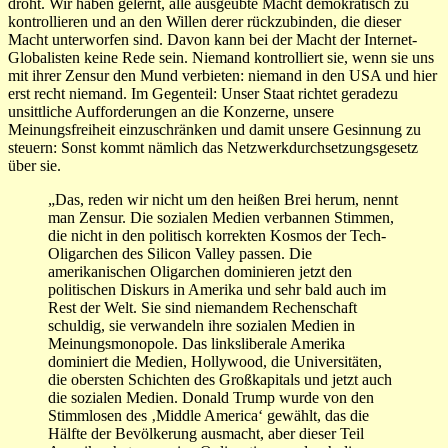
droht. Wir haben gelernt, alle ausgeübte Macht demokratisch zu
kontrollieren und an den Willen derer rückzubinden, die dieser
Macht unterworfen sind. Davon kann bei der Macht der Internet-
Globalisten keine Rede sein. Niemand kontrolliert sie, wenn sie uns
mit ihrer Zensur den Mund verbieten: niemand in den USA und hier
erst recht niemand. Im Gegenteil: Unser Staat richtet geradezu
unsittliche Aufforderungen an die Konzerne, unsere
Meinungsfreiheit einzuschränken und damit unsere Gesinnung zu
steuern: Sonst kommt nämlich das Netzwerkdurchsetzungsgesetz
über sie.
„Das, reden wir nicht um den heißen Brei herum, nennt
man Zensur. Die sozialen Medien verbannen Stimmen,
die nicht in den politisch korrekten Kosmos der Tech-
Oligarchen des Silicon Valley passen. Die
amerikanischen Oligarchen dominieren jetzt den
politischen Diskurs in Amerika und sehr bald auch im
Rest der Welt. Sie sind niemandem Rechenschaft
schuldig, sie verwandeln ihre sozialen Medien in
Meinungsmonopole. Das linksliberale Amerika
dominiert die Medien, Hollywood, die Universitäten,
die obersten Schichten des Großkapitals und jetzt auch
die sozialen Medien. Donald Trump wurde von den
Stimmlosen des ‚Middle America‘ gewählt, das die
Hälfte der Bevölkerung ausmacht, aber dieser Teil