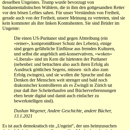
desselben Ungeistes. Trump wurde bevorzugt von
fundamentalistischen Wählern, die in ihm den gottgesandten Retter
vor den bösen Lefties sahen. Für unser Verständnis von Freiheit,
gerade auch von der Freiheit, unsere Meinung zu vertreten, sind sie
kein kommoter als ihre linken Kontrahenten. Sie sind Brüder im
Ungeiste:
Die einen US-Puritaner sind gegen Abtreibung (ein
»reiner«, kompromißloser Schutz des Lebens), einige
sind gegen gefährliche Einflüsse aus fremden Kulturen,
und selbst die angeblich anti-konservativen, »woken«
»Liberals« sind im Kern die härtesten der Puritaner
(nebenbei: und betrachten also auch ihren Erfolg als
Ausdruck göttlichen Segens, müssen sich also zum
Erfolg zwingen), und sie wollen die Sprache und das
Denken der Menschen weit strenger und bald noch
drakonischer kontrollieren als es Zwingli in Zürich tat
(nur daß ihre Scheiterhaufen und Bücherverbrennungen
eben heute digital und damit auch einfacher zu
bewerkstelligen sind).
Dushan Wegener, Andere Geschichte, andere Bücher,
13.1.2021
Es ist auch demokratisch ein „Ungeist“, der uns heimzusuchen