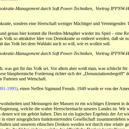
emokratie-Management durch Soft Power-Techniken, Vortrag IPPNW-Ha
mokratie, sondern eine Herrschaft weniger Mächtiger und Vermögender.
 und genau hier kommt die Herden-Metapher wieder ins Spiel – eine Re
 Volk so attraktive Idee von Demokratie so entleert werden, daß sie nu
 das Volk bei dem Wahlakt auch so will, wie es wollen soll.
emokratie-Management durch Soft Power-Techniken, Vortrag IPPNW-Ha
h, was gut für das Volk sei. Vor allem aber weiß man, was schlecht fü
iese blasphemische Forderung richtet sich der „Denunziationsbegriff“ de
n Parteien und Wirtschaft.
891-1995)
, einen Neffen Sigmund Freuds. 1949 wurde er von der Ameri
Gewohnheiten und Meinungen der Massen ist ein wichtiges Element in d
 Regierung, welche die wahre Herrschermacht unseres Landes ist. Wir 
 denen wir nie gehört haben. Dies ist ein logisches Ergebnis der Art wi
in einer ausgeglichen funktionierenden Gesellschaft zusammenleben so
erhalten und unserem ethischen Denken werden wir durch eine relativ g