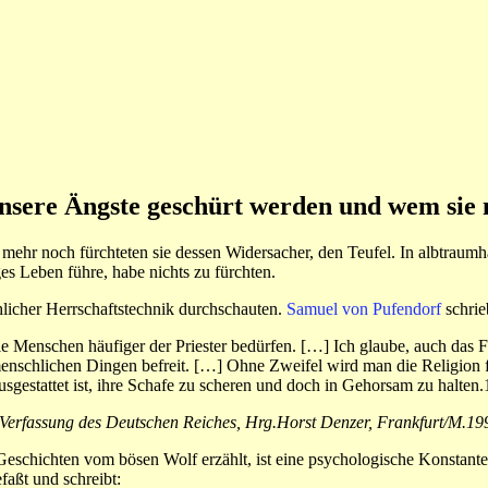
nsere Ängste geschürt werden und wem sie 
mehr noch fürchteten sie dessen Widersacher, den Teufel. In albtraumh
es Leben führe, habe nichts zu fürchten.
hlicher Herrschaftstechnik durchschauten.
Samuel von Pufendorf
schri
e Menschen häufiger der Priester bedürfen. […] Ich glaube, auch das 
enschlichen Dingen befreit. […] Ohne Zweifel wird man die Religion fü
sgestattet ist, ihre Schafe zu scheren und doch in Gehorsam zu halten.
 Verfassung des Deutschen Reiches, Hrg.Horst Denzer, Frankfurt/M.199
 Geschichten vom bösen Wolf erzählt, ist eine psychologische Konstant
faßt und schreibt: