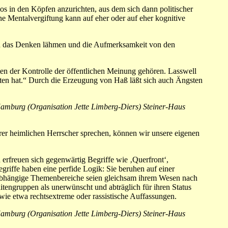
os in den Köpfen anzurichten, aus dem sich dann politischer
e Mentalvergiftung kann auf eher oder auf eher kognitive
ich das Denken lähmen und die Aufmerksamkeit von den
ten der Kontrolle der öffentlichen Meinung gehören. Lasswell
chten hat.“ Durch die Erzeugung von Haß läßt sich auch Ängsten
mburg (Organisation Jette Limberg-Diers) Steiner-Haus
erer heimlichen Herrscher sprechen, können wir unsere eigenen
 erfreuen sich gegenwärtig Begriffe wie ‚Querfront‘,
riffe haben eine perfide Logik: Sie beruhen auf einer
nabhängige Themenbereiche seien gleichsam ihrem Wesen nach
itengruppen als unerwünscht und abträglich für ihren Status
wie etwa rechtsextreme oder rassistische Auffassungen.
mburg (Organisation Jette Limberg-Diers) Steiner-Haus