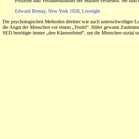
Prozesse und Verhaltensmuster der Massen verstehen. Sie sind e
Edward Bernay, New York 1928, Liveright
Die psychologischen Methoden direkter wie auch unterschwelliger Len
die Angst der Menschen vor einem „Teufel“. Hitler gewann Zustimmu
SED benötigte immer „den Klassenfeind“, um die Menschen sozial und 