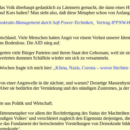
 das Volk überhaupt gedanklich zu Lämmern gemacht, die dann eines Hi
f Kurs halten? Man sieht also, daß diese Metapher schon von Anfang an
emokratie-Management durch Soft Power-Techniken, Vortrag IPPNW-Ha
schland. Viele Menschen hatten Angst vor einem Verlust unserer Identi
ins Bodenlose. Die AfD stieg auf.
n viele Bürger Parteien und ihrem Staat den Gehorsam, weil sie sich
ie verirrten dummen Schäflein wieder um sich zu versammeln.
 Wochen fragte ich mich hier:
„Klima, Nazis, Corona – wovor fürchten w
s von einer Angstwelle in die nächste, und warum? Derartige Massenhyst
 Aber sie bedürfen der Verstärkung und des ständigen Zustromes, ja de
e aus Politik und Wirtschaft.
 Hirtenmetapher vor allem der Rechtfertigung des Status der Machtelite
digen Volkes‘ und verschleiert zugleich den Eigennutz derjenigen, die s
ie das Fundament der herrschenden Vorstellungen von Demokratie bilde
emokratie‘.