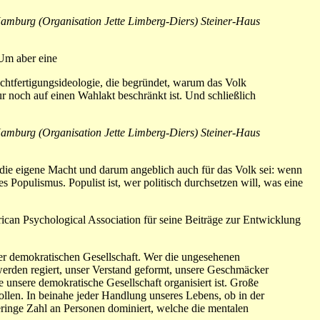
mburg (Organisation Jette Limberg-Diers) Steiner-Haus
 Um aber eine
chtfertigungsideologie, die begründet, warum das Volk
r noch auf einen Wahlakt beschränkt ist. Und schließlich
mburg (Organisation Jette Limberg-Diers) Steiner-Haus
r die eigene Macht und darum angeblich auch für das Volk sei: wenn
s Populismus. Populist ist, wer politisch durchsetzen will, was eine
can Psychological Association für seine Beiträge zur Entwicklung
er demokratischen Gesellschaft. Wer die ungesehenen
werden regiert, unser Verstand geformt, unsere Geschmäcker
e unsere demokratische Gesellschaft organisiert ist. Große
llen. In beinahe jeder Handlung unseres Lebens, ob in der
eringe Zahl an Personen dominiert, welche die mentalen