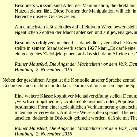
Besonders wirksam sind Arten der Manipulation, die direkt auf
Nutzen ziehen läßt. Diese Formen der Manipulation will ich, i
Bereiche unseres Geistes zielen.
Am einfachsten läßt sich dies auf affektivem Wege bewerkstel
eigentlichen Zentren der Macht ablenken und auf jeweils gewü
Besonders erfolgversprechend ist dabei die systematische Erze
stellte in seinem Standardwerk schon 1927 klar: „Es darf kein
ein geeignetes Zielobjekt geben, auf das sich dann Affekte des
Rainer Mausfeld, Die Angst der Machteliten vor dem Volk, D
Hamburg, 2. November 2016
Neben der geschürten Angst ist die Kontrolle unserer Sprache zentral
Gedanken auch nicht mehr denken. Darum soll uns unsere eigene S
Eine weitere Klasse kognitiver Mentalvergiftung stellen Denunz
‚Verschwörungstheorie‘, ‚Antiamerikanismus‘, oder ‚Populismus
bestimmten Form einer gedanklichen Verklammerung unterschie
miteinander verwoben. Auf diese Weise sollen speziell Themen, 
ansehen, dadurch in Diskredit gebracht werden, daß sie mit Th
Rainer Mausfeld, Die Angst der Machteliten vor dem Volk, D
Hamburg, 2. November 2016