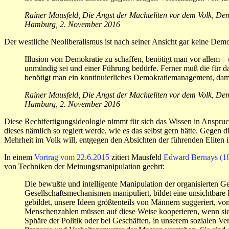
Rainer Mausfeld, Die Angst der Machteliten vor dem Volk, D
Hamburg, 2. November 2016
Der westliche Neoliberalismus ist nach seiner Ansicht gar keine De
Illusion von Demokratie zu schaffen, benötigt man vor allem –
unmündig sei und einer Führung bedürfe. Ferner muß die für das
benötigt man ein kontinuierliches Demokratiemanagement, damit
Rainer Mausfeld, Die Angst der Machteliten vor dem Volk, D
Hamburg, 2. November 2016
Diese Rechtfertigungsideologie nimmt für sich das Wissen in Anspruc
dieses nämlich so regiert werde, wie es das selbst gern hätte. Gegen d
Mehrheit im Volk will, entgegen den Absichten der führenden Eliten i
In einem
Vortrag vom 22.6.2015
zitiert Mausfeld
Edward Bernays (1
von Techniken der Meinungsmanipulation geehrt:
Die bewußte und intelligente Manipulation der organisierten 
Gesellschaftsmechanismen manipuliert, bildet eine unsichtbare
gebildet, unsere Ideen größtenteils von Männern suggeriert, von
Menschenzahlen müssen auf diese Weise kooperieren, wenn sie 
Sphäre der Politik oder bei Geschäften, in unserem sozialen V