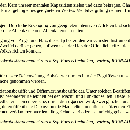
 den Kern unserer mentalen Kapazitäten zielen und dazu beitragen, Cha
n Ermangelung eines geeigneteren Wortes, Mentalvergiftung nennen. Ein
ligen. Durch die Erzeugung von geeigneten intensiven Affekten läßt s
nschte Ablenkziele und Ablenkthemen richten.
ugung von Angst und Haß, die seit jeher zu den wirksamsten Instrumen
e Zweifel darüber geben, auf wen sich der Haß der Öffentlichkeit zu ri
 Volkes richten können.
emokratie-Management durch Soft Power-Techniken, Vortrag IPPNW-Ha
 für unsere Beherrschung. Sobald wir nur noch in der Begriffswelt uns
prache genommen werden.
iationsbegriffe und Diffamierungsbegriffe dar. Unter solchen Begriffen
‘ besonderer Beliebtheit bei den Macht- und Funktionseliten. Diese Beg
dlicher Themenbereiche, durch die suggeriert wird, zwei gänzlich u
deren öffentliche Diskussion die Machteliten und die sie stützenden El
emen verklammert werden, die geächtet sind oder als anrüchig gelten – 
emokratie-Management durch Soft Power-Techniken, Vortrag IPPNW-Ha