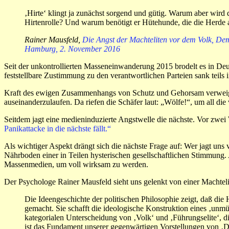
‚Hirte‘ klingt ja zunächst sorgend und gütig. Warum aber wird
Hirtenrolle? Und warum benötigt er Hütehunde, die die Herde au
Rainer Mausfeld,
Die Angst der Machteliten vor dem Volk, D
Hamburg, 2. November 2016
Seit der unkontrollierten Masseneinwanderung 2015 brodelt es in Deut
feststellbare Zustimmung zu den verantwortlichen Parteien sank teils 
Kraft des ewigen Zusammenhangs von Schutz und Gehorsam verweigerte
auseinanderzulaufen. Da riefen die Schäfer laut: „Wölfe!“, um all d
Seitdem jagt eine medieninduzierte Angstwelle die nächste. Vor zwei
Panikattacke in die nächste fällt.“
Als wichtiger Aspekt drängt sich die nächste Frage auf: Wer jagt un
Nährboden einer in Teilen hysterischen gesellschaftlichen Stimmung.
Massenmedien, um voll wirksam zu werden.
Der Psychologe Rainer Mausfeld sieht uns gelenkt von einer Machtelit
Die Ideengeschichte der politischen Philosophie zeigt, daß die
gemacht. Sie schafft die ideologische Konstruktion eines ‚unmün
kategorialen Unterscheidung von ‚Volk‘ und ‚Führungselite‘, d
ist das Fundament unserer gegenwärtigen Vorstellungen von ‚D