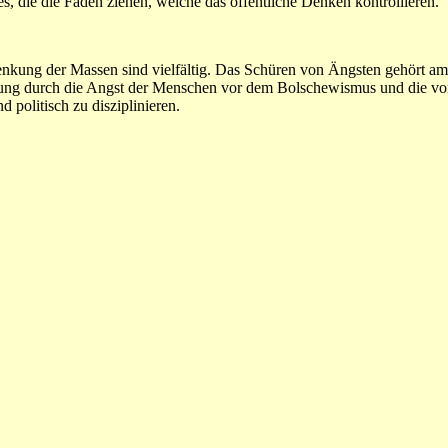
s, die die Fäden ziehen, welche das öffentliche Denken kontrollieren.
kung der Massen sind vielfältig. Das Schüren von Ängsten gehört am p
ng durch die Angst der Menschen vor dem Bolschewismus und die von 
politisch zu disziplinieren.