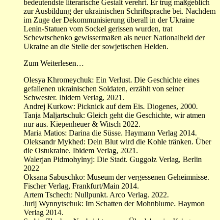
bedeutendste literarische Gestalt verehrt. Er trug maßgeblich
zur Ausbildung der ukrainischen Schriftsprache bei. Nachdem
im Zuge der Dekommunisierung überall in der Ukraine
Lenin-Statuen vom Sockel gerissen wurden, trat
Schewtschenko gewissermaßen als neuer Nationalheld der
Ukraine an die Stelle der sowjetischen Helden.
Zum Weiterlesen…
Olesya Khromeychuk: Ein Verlust. Die Geschichte eines
gefallenen ukrainischen Soldaten, erzählt von seiner
Schwester. Ibidem Verlag, 2021.
Andrej Kurkow: Picknick auf dem Eis. Diogenes, 2000.
Tanja Maljartschuk: Gleich geht die Geschichte, wir atmen
nur aus. Kiepenheuer & Witsch 2022.
Maria Matios: Darina die Süsse. Haymann Verlag 2014.
Oleksandr Mykhed: Dein Blut wird die Kohle tränken. Über
die Ostukraine. Ibidem Verlag, 2021.
Walerjan Pidmohylnyj: Die Stadt. Guggolz Verlag, Berlin
2022
Oksana Sabuschko: Museum der vergessenen Geheimnisse.
Fischer Verlag, Frankfurt/Main 2014.
Artem Tschech: Nullpunkt. Arco Verlag. 2022.
Jurij Wynnytschuk: Im Schatten der Mohnblume. Haymon
Verlag 2014.