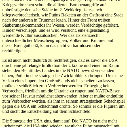
Kriegsverbrechen schon die alliierten Bombenangriffe auf
unbefestigte deutsche Städte im 2. Weltkrieg, ist es auch
kriegsverbrecherisch, wie Putins Raketen an der Ostfront eine Stadt
nach der anderen in Trümmer legen. Hinter der Front treiben
Säuberungskommandos ihr Wesen, werden Verdächtige gefoltert,
Kinder verschleppt, und es wird versucht, eine eigenständig
werdende Kultur auszulöschen. Wer das Existenzrecht
unterschiedlicher Menschengruppen, Völker und Kulturen auf
dieser Erde gutheißt, kann das nicht verharmlosen oder
rechtfertigen.
Es ist auch nicht dadurch zu rechtfertigen, daß es zuvor die USA
durch eine jahrelange Infiltration der Ukraine und einen im Raum
stehenden Beitritt des Landes in die NATO bewußt verstanden
haben, Putin in eine strategische Zwickmühle zu bringen. Um seine
Vision eines imperialen Großrußlands nicht scheitern zu lassen,
mußte er schließlich zum Verbrecher werden. Er beging kein
Verbrechen, friedlich um die Ukraine zu ringen und NATO-Basen
vor seiner Haustür möglichst abzuwenden. Aber er mußte endgültig
zum Verbrecher werden, als ihm in seinem strategischen Schachspiel
gegen die USA ein Schachmatt drohte. So schmiß er die Figuren um
und sucht die Entscheidung auf dem Schlachtfeld.
Die Strategie der USA ging damit auf: Die NATO ist nicht mehr
„scheintot“, die USA sind wieder „westliche Führungsmacht“ mit