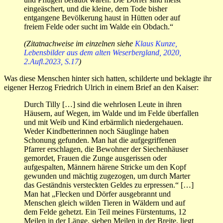
eingeäschert, und die kleine, dem Tode bisher
entgangene Bevölkerung haust in Hütten oder auf
freiem Felde oder sucht im Walde ein Ob­dach.“
(Zitatnachweise im einzelnen siehe
Klaus Kunze,
Lebensbilder aus dem alten Weserbergland, 2020,
2.Aufl.2023, S.17
)
Was diese Menschen hinter sich hatten, schilderte und beklagte ihr
eigener Herzog Friedrich Ulrich in einem Brief an den Kaiser:
Durch Tilly […] sind die wehrlosen Leute in ihren
Häusern, auf Wegen, im Walde und im Felde überfallen
und mit Weib und Kind erbärmlich niedergehauen.
Weder Kindbetterinnen noch Säuglinge haben
Schonung gefunden. Man hat die aufgegriffenen
Pfarrer er­schlagen, die Bewohner der Siechenhäuser
gemordet, Frauen die Zunge ausgerissen oder
aufgespalten, Männern härene Stricke um den Kopf
gewunden und mächtig zugezogen, um durch Marter
das Geständnis versteckten Geldes zu erpressen.“ […]
Man hat „Flecken und Dörfer ausgebrannt und
Menschen gleich wilden Tieren in Wäldern und auf
dem Felde gehetzt. Ein Teil meines Fürstentums, 12
Meilen in der Länge, sieben Meilen in der Breite, liegt