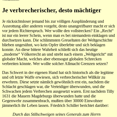
Je verbrecherischer, desto mächtiger
Je rücksichtsloser jemand bis zur völligen Ausplünderung und
Ausrottung aller anderen vorgeht, desto unangreifbarer macht er sich
vor jedem Richterspruch. Wer wollte den vollstrecken? Ein „Recht“
ist nur ein leerer Schein, wenn man es bei niemandem einklagen und
durchsetzen kann. Die schlimmsten Greueltaten der Weltgeschichte
blieben ungesühnt, wo kein Opfer überlebte und sich beklagen
konnte. An diese bittere Wahrheit schließt sich das heutige
„moderne“ Völkerrecht an und strebt nach einem „Weltgericht“ mit
globaler Macht, welches aber ebensogut globalen Schrecken
verbreiten könnte. Wer wollte solcher Allmacht Grenzen setzen?
Das Schwert in der eigenen Hand hat sich historisch als die legitime
und oft letzte Waffe erwiesen, sich verbrecherischer Willkür zu
erwehren. Diese setzte nämlich gewöhnlich erst ein, nachdem die
Schlacht geschlagen war, die Verteidiger überwunden, und die
Schwachen jedem Verbrechen ausgesetzt waren. Erst nachdem Tilly
1631 die Mauern Magdeburgs überwunden hatte und die
Gegenwehr zusammenbrach, mußten über 30000 Einwohner
jämmerlich ihr Leben lassen. Friedrich Schiller berichtet darüber:
Durch das Stillschweigen seines Generals zum Herrn