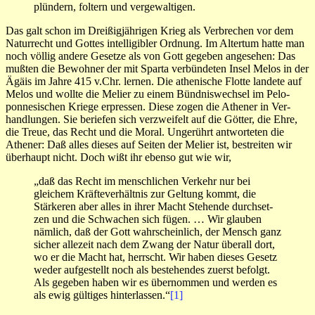
plündern, foltern und vergewaltigen.
Das galt schon im Dreißigjährigen Krieg als Verbrechen vor dem
Naturrecht und Gottes intelligibler Ordnung. Im Altertum hatte man
noch völlig andere Gesetze als von Gott gegeben angesehen: Das
mußten die Bewohner der mit Sparta verbündeten Insel Melos in der
Ägäis im Jahre 415 v.Chr. lernen. Die athenische Flotte landete auf
Melos und wollte die Melier zu ei­nem Bündniswechsel im Pelo­
ponnesischen Kriege er­pressen. Diese zogen die Athe­ner in Ver­
hand­lungen. Sie beriefen sich ver­zweifelt auf die Götter, die Ehre,
die Treue, das Recht und die Moral. Unge­rührt antworteten die
Athe­ner: Daß alles die­ses auf Seiten der Melier ist, bestreiten wir
über­haupt nicht. Doch wißt ihr eben­so gut wie wir,
„daß das Recht im mensch­li­chen Verkehr nur bei
gleichem Kräfte­ver­hältnis zur Gel­tung kommt, die
Stärkeren aber alles in ihrer Macht Stehende durch­set­
zen und die Schwachen sich fügen. … Wir glauben
nämlich, daß der Gott wahr­scheinlich, der Mensch ganz
sicher allezeit nach dem Zwang der Na­tur überall dort,
wo er die Macht hat, herrscht. Wir ha­ben dieses Ge­setz
weder aufgestellt noch als bestehendes zuerst be­folgt.
Als gege­ben haben wir es übernommen und werden es
als ewig gül­tiges hinter­lassen.“
[1]