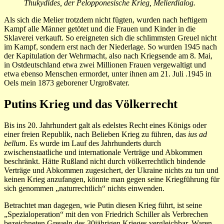
Thukydides, der Pelopponesische Krieg, Melierdialog.
Als sich die Melier trotzdem nicht fügten, wur­den nach heftigem
Kampf alle Männer getötet und die Frauen und Kin­der in die
Sklave­rei verkauft. So ereigneten sich die schlimmsten Greuel nicht
im Kampf, sondern erst nach der Niederlage. So wurden 1945 nach
der Kapitulation der Wehrmacht, also nach Kriegsende am 8. Mai,
in Ostdeutschland etwa zwei Millionen Frauen vergewaltigt und
etwa ebenso Menschen ermordet, unter ihnen am 21. Juli .1945 in
Oels mein 1873 geborener Urgroßvater.
Putins Krieg und das Völkerrecht
Bis ins 20. Jahrhundert galt als edelstes Recht eines Königs oder
einer freien Republik, nach Belieben Krieg zu führen, das
ius ad
bellum
. Es wurde im Lauf des Jahrhunderts durch
zwischenstaatliche und internationale Verträge und Abkommen
beschränkt. Hätte Rußland nicht durch völkerrechtlich bindende
Verträge und Abkommen zugesichert, der Ukraine nichts zu tun und
keinen Krieg anzufangen, könnte man gegen seine Kriegführung für
sich genommen „naturrechtlich“ nichts einwenden.
Betrachtet man dagegen, wie Putin diesen Krieg führt, ist seine
„Spezialoperation“ mit den von Friedrich Schiller als Verbrechen
bezeichneten Greueln des 30jährigen Krieges vergleichbar. Waren