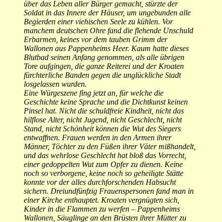
über das Leben aller Bürger gemacht, stürzte der
Soldat in das Innere der Häuser, um ungebunden alle
Begierden einer viehischen Seele zu kühlen. Vor
manchem deutschen Ohre fand die flehende Unschuld
Erbarmen, keines vor dem tauben Grimm der
Wallonen aus Pappenheims Heer. Kaum hatte dieses
Blutbad seinen Anfang genommen, als alle übrigen
Tore aufgingen, die ganze Reiterei und der Kroaten
fürchterliche Banden gegen die unglückliche Stadt
losgelassen wurden.
Eine Würgeszene fing jetzt an, für welche die
Geschichte keine Sprache und die Dichtkunst keinen
Pinsel hat. Nicht die schuldfreie Kindheit, nicht das
hilflose Alter, nicht Jugend, nicht Geschlecht, nicht
Stand, nicht Schönheit können die Wut des Siegers
entwaffnen. Frauen werden in den Armen ihrer
Männer, Töchter zu den Füßen ihrer Väter mißhandelt,
und das wehrlose Geschlecht hat bloß das Vorrecht,
einer gedoppelten Wut zum Opfer zu dienen. Keine
noch so verborgene, keine noch so geheiligte Stätte
konnte vor der alles durchforschenden Habsucht
sichern. Dreiundfünfzig Frauenspersonen fand man in
einer Kirche enthauptet. Kroaten vergnügten sich,
Kinder in die Flammen zu werfen – Pappenheims
Wallonen, Säuglinge an den Brüsten ihrer Mütter zu