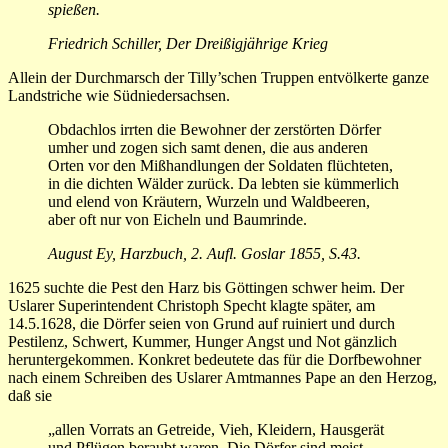
spießen.
Friedrich Schiller, Der Dreißigjährige Krieg
Allein der Durchmarsch der Tilly’schen Truppen entvölkerte ganze
Landstriche wie Südniedersachsen.
Obdachlos irrten die Bewohner der zerstörten Dörfer
umher und zogen sich samt denen, die aus anderen
Orten vor den Mißhandlungen der Sol­daten flüchteten,
in die dichten Wälder zurück. Da lebten sie kümmerlich
und elend von Kräutern, Wurzeln und Waldbeeren,
aber oft nur von Eicheln und Baum­rinde.
August Ey, Harzbuch, 2. Aufl. Goslar 1855, S.43.
1625 suchte die Pest den Harz bis Göttingen schwer heim. Der
Uslarer Su­perintendent Christoph Specht klagte später, am
14.5.1628, die Dörfer seien von Grund auf ruiniert und durch
Pestilenz, Schwert, Kummer, Hunger Angst und Not gänzlich
heruntergekommen. Konkret bedeutete das für die Dorfbewohner
nach einem Schreiben des Uslarer Amtmannes Pape an den Herzog,
daß sie
„allen Vorrats an Getreide, Vieh, Kleidern, Hausgerät
und Pflügen beraubt waren. Die Dörfer sind meist