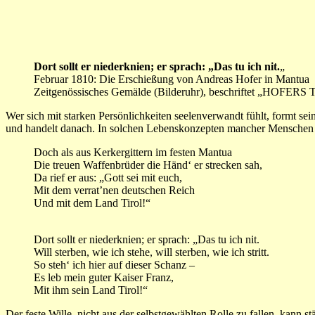
Dort sollt er niederknien; er sprach: „Das tu ich nit.
„
Februar 1810: Die Erschießung von Andreas Hofer in Mantua
Zeitgenössisches Gemälde (Bilderuhr), beschriftet „HOFERS 
Wer sich mit starken Persönlichkeiten seelenverwandt fühlt, formt sein
und handelt danach. In solchen Lebenskonzepten mancher Menschen v
Doch als aus Kerkergittern im festen Mantua
Die treuen Waffenbrüder die Händ‘ er strecken sah,
Da rief er aus: „Gott sei mit euch,
Mit dem verrat’nen deutschen Reich
Und mit dem Land Tirol!“
Dort sollt er niederknien; er sprach: „Das tu ich nit.
Will sterben, wie ich stehe, will sterben, wie ich stritt.
So steh‘ ich hier auf dieser Schanz –
Es leb mein guter Kaiser Franz,
Mit ihm sein Land Tirol!“
Der feste Wille, nicht aus der selbstgewählten Rolle zu fallen, kann s