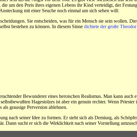
, die um den Preis ihres eigenen Lebens ihr Kind verteidigt, der Fest
er Ansteckung mit einer Seuche noch einmal um sich sehen will:
Entscheidungen. Sie entscheiden, was für ein Mensch sie sein wollen. Di
elbst bestehen zu können. In diesem Sinne
dichtete der große Theodor
en verachtender Bewunderer eines heroischen Realismus. Man kann auch e
selbstbewußten Hagestolzes ist aber ein genuin rechter. Wenn Priester
s als grausige Perversion ablehnen.
ng nach seiner Idee zu formen. Er sieht sich als Demiurg, als Schöpfer,
r. Dann sucht er sich die Wirklichkeit nach seiner Vorstellung umzuschaf