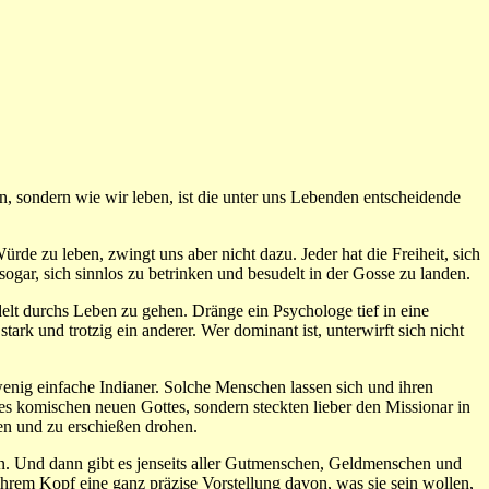
, sondern wie wir leben, ist die unter uns Lebenden entscheidende
ürde zu leben, zwingt uns aber nicht dazu. Jeder hat die Freiheit, sich
gar, sich sinnlos zu betrinken und besudelt in der Gosse zu landen.
elt durchs Leben zu gehen. Dränge ein Psychologe tief in eine
tark und trotzig ein anderer. Wer dominant ist, unterwirft sich nicht
wenig einfache Indianer. Solche Menschen lassen sich und ihren
nes komischen neuen Gottes, sondern steckten lieber den Missionar in
ten und zu erschießen drohen.
ten. Und dann gibt es jenseits aller Gutmenschen, Geldmenschen und
ihrem Kopf eine ganz präzise Vorstellung davon, was sie sein wollen,