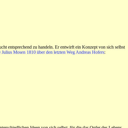
sucht entsprechend zu handeln. Er entwirft ein Konzept von sich selbst
e Julius Mosen 1810 über den letzten Weg Andreas Hofers
:
unterschiedlichen Ideen von sich selbst, für die das Opfer des Lebens