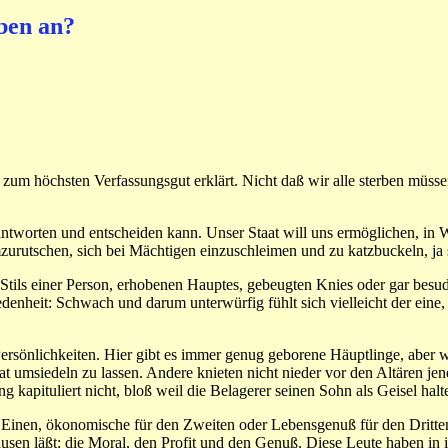
ben an?
m höchsten Verfassungsgut erklärt. Nicht daß wir alle sterben müssen
beantworten und entscheiden kann. Unser Staat will uns ermöglichen, in W
urutschen, sich bei Mächtigen einzuschleimen und zu katzbuckeln, ja so
Stils einer Person, erhobenen Hauptes, gebeugten Knies oder gar besud
denheit: Schwach und darum unterwürfig fühlt sich vielleicht der eine, s
Persönlichkeiten. Hier gibt es immer genug geborene Häuptlinge, aber 
at umsiedeln zu lassen. Andere knieten nicht nieder vor den Altären je
kapituliert nicht, bloß weil die Belagerer seinen Sohn als Geisel hal
 den Einen, ökonomische für den Zweiten oder Lebensgenuß für den Drit
usen läßt: die Moral, den Profit und den Genuß. Diese Leute haben in 