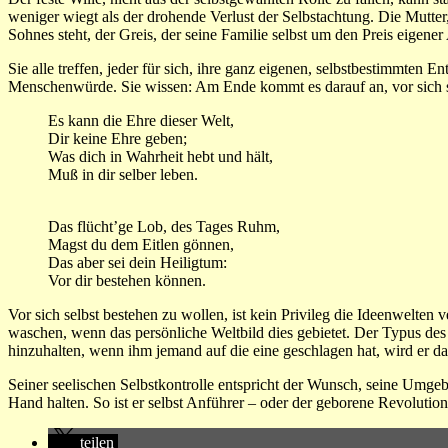
weniger wiegt als der drohende Verlust der Selbstachtung. Die Mutter
Sohnes steht, der Greis, der seine Familie selbst um den Preis eigen
Sie alle treffen, jeder für sich, ihre ganz eigenen, selbstbestimmten 
Menschenwürde. Sie wissen: Am Ende kommt es darauf an, vor sich s
Es kann die Ehre dieser Welt,
Dir keine Ehre geben;
Was dich in Wahrheit hebt und hält,
Muß in dir selber leben.
Das flücht’ge Lob, des Tages Ruhm,
Magst du dem Eitlen gönnen,
Das aber sei dein Heiligtum:
Vor dir bestehen können.
Vor sich selbst bestehen zu wollen, ist kein Privileg die Ideenwelt
waschen, wenn das persönliche Weltbild dies gebietet. Der Typus des 
hinzuhalten, wenn ihm jemand auf die eine geschlagen hat, wird er da
Seiner seelischen Selbstkontrolle entspricht der Wunsch, seine Umgebu
Hand halten. So ist er selbst Anführer – oder der geborene Revolutionä
teilen