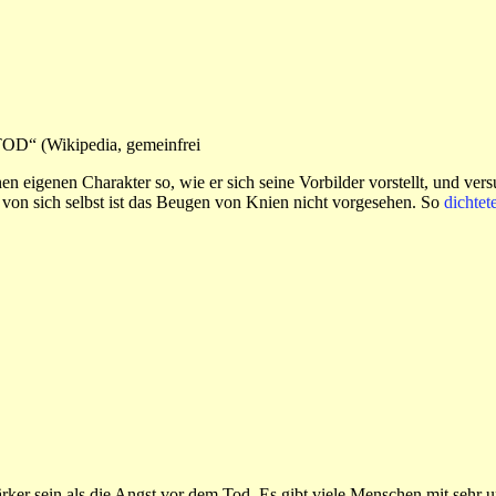
TOD“ (Wikipedia, gemeinfrei
en eigenen Charakter so, wie er sich seine Vorbilder vorstellt, und ver
on sich selbst ist das Beugen von Knien nicht vorgesehen. So
dichtet
tärker sein als die Angst vor dem Tod. Es gibt viele Menschen mit sehr 