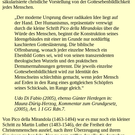
säkularisierte christliche Vorstellung von der Gottesebenbildlichkeit
jedes Menschen.
„Der moderne Ursprung dieser radikalen Idee liegt auf
der Hand. Der Humanismus, repräsentativ verewigt
durch die kleine Schrift
Pico della Mirandolas
über die
Würde des Menschen, beginnt die Konstruktion seines
Ideengebäudes mit einer im Grunde nur notdürftig
kaschierten Gotteslästerung. Die biblische
Offenbarung, wonach jeder einzelne Mensch ein
Ebenbild Gottes sei, wird von seinen transzendenten
theologischen Wurzeln und den praktischen
Demutsermahnungen getrennt. Die jeweils einzelne
Gottesebenbildlichkeit wird zur Identität des
Menschseins schlechthin gemacht, wenn jeder Mensch
auf Erden in den Rang eines gottgleichen Schöpfers
seines Schicksals, im Range gleich.“
Udo Di Fabio (2005), ebenso Günter Herdegen in:
Maunz-Dürig-Herzog, Kommentar zum Grundgesetz,
(2005), Art. 1 I GG Rdn.7.
Von Pico della Mirandola (1463-1494) war es mur noch ein kleiner
Schritt zu Martin Luther (1483-1546), der die Freiheit der
Christenmenschen ausrief, nach ihrer Überzeugung und ihrem