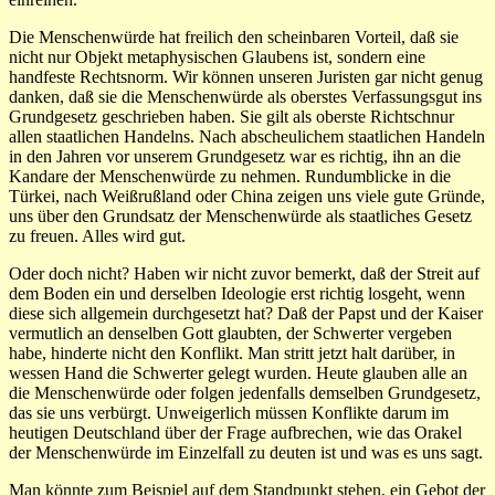
Die Menschenwürde hat freilich den scheinbaren Vorteil, daß sie
nicht nur Objekt metaphysischen Glaubens ist, sondern eine
handfeste Rechtsnorm. Wir können unseren Juristen gar nicht genug
danken, daß sie die Menschenwürde als oberstes Verfassungsgut ins
Grundgesetz geschrieben haben. Sie gilt als oberste Richtschnur
allen staatlichen Handelns. Nach abscheulichem staatlichen Handeln
in den Jahren vor unserem Grundgesetz war es richtig, ihn an die
Kandare der Menschenwürde zu nehmen. Rundumblicke in die
Türkei, nach Weißrußland oder China zeigen uns viele gute Gründe,
uns über den Grundsatz der Menschenwürde als staatliches Gesetz
zu freuen. Alles wird gut.
Oder doch nicht? Haben wir nicht zuvor bemerkt, daß der Streit auf
dem Boden ein und derselben Ideologie erst richtig losgeht, wenn
diese sich allgemein durchgesetzt hat? Daß der Papst und der Kaiser
vermutlich an denselben Gott glaubten, der Schwerter vergeben
habe, hinderte nicht den Konflikt. Man stritt jetzt halt darüber, in
wessen Hand die Schwerter gelegt wurden. Heute glauben alle an
die Menschenwürde oder folgen jedenfalls demselben Grundgesetz,
das sie uns verbürgt. Unweigerlich müssen Konflikte darum im
heutigen Deutschland über der Frage aufbrechen, wie das Orakel
der Menschenwürde im Einzelfall zu deuten ist und was es uns sagt.
Man könnte zum Beispiel auf dem Standpunkt stehen, ein Gebot der