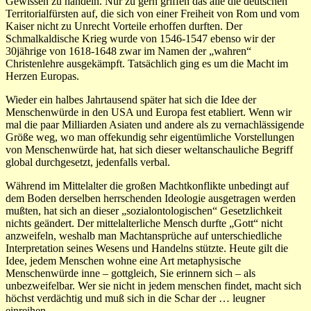
Gewissen zu handeln. Nur zu gern griffen das alle die deutschen
Territorialfürsten auf, die sich von einer Freiheit von Rom und vom
Kaiser nicht zu Unrecht Vorteile erhoffen durften. Der
Schmalkaldische Krieg wurde von 1546-1547 ebenso wir der
30jährige von 1618-1648 zwar im Namen der „wahren“
Christenlehre ausgekämpft. Tatsächlich ging es um die Macht im
Herzen Europas.
Wieder ein halbes Jahrtausend später hat sich die Idee der
Menschenwürde in den USA und Europa fest etabliert. Wenn wir
mal die paar Milliarden Asiaten und andere als zu vernachlässigende
Größe weg, wo man offekundig sehr eigentümliche Vorstellungen
von Menschenwürde hat, hat sich dieser weltanschauliche Begriff
global durchgesetzt, jedenfalls verbal.
Während im Mittelalter die großen Machtkonflikte unbedingt auf
dem Boden derselben herrschenden Ideologie ausgetragen werden
mußten, hat sich an dieser „sozialontologischen“ Gesetzlichkeit
nichts geändert. Der mittelalterliche Mensch durfte „Gott“ nicht
anzweifeln, weshalb man Machtansprüche auf unterschiedliche
Interpretation seines Wesens und Handelns stützte. Heute gilt die
Idee, jedem Menschen wohne eine Art metaphysische
Menschenwürde inne – gottgleich, Sie erinnern sich – als
unbezweifelbar. Wer sie nicht in jedem menschen findet, macht sich
höchst verdächtig und muß sich in die Schar der … leugner
einreihen.