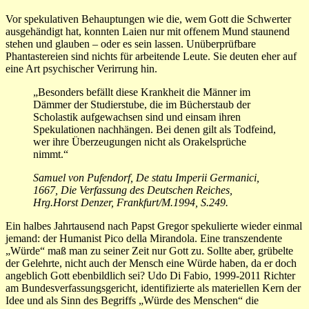
Vor spekulativen Behauptungen wie die, wem Gott die Schwerter
ausgehändigt hat, konnten Laien nur mit offenem Mund staunend
stehen und glauben – oder es sein lassen. Unüberprüfbare
Phantastereien sind nichts für arbeitende Leute. Sie deuten eher auf
eine Art psychischer Verirrung hin.
„Be­son­ders be­fällt diese Krankheit die Männer im
Dämmer der Studierstube, die im Bücher­staub der
Scho­lastik aufgewachsen sind und einsam ihren
Spekulatio­nen nachhän­gen. Bei de­nen gilt als Tod­feind,
wer ihre Überzeugun­gen nicht als Orakelsprüche
nimmt.“
Samuel von Pufendorf, De statu Imperii Germanici,
1667, Die Verfassung des Deutschen Reiches,
Hrg.Horst Denzer, Frankfurt/M.1994, S.249.
Ein halbes Jahrtausend nach Papst Gregor spekulierte wieder einmal
jemand: der Humanist Pico della Mirandola. Eine transzendente
„Würde“ maß man zu seiner Zeit nur Gott zu. Sollte aber, grübelte
der Gelehrte, nicht auch der Mensch eine Würde haben, da er doch
angeblich Gott ebenbildlich sei? Udo Di Fabio, 1999-2011 Richter
am Bundesverfassungsgericht, identifizierte als materiellen Kern der
Idee und als Sinn des Begriffs „Würde des Menschen“ die