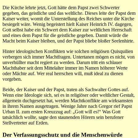
Die Kirche lehrte jetzt, Gott hätte dem Papst zwei Schwerter
gegeben, das geistliche und das weltliche. Dieses leite der Papst dem
Kaiser weiter, womit die Unterstellung des Reiches unter die Kirche
besiegelt wäre. Wenig begeistert hielt Kaiser Heinrich IV. dagegen,
Gott selbst habe ein Schwert dem Kaiser zur weltlichen Herrschaft
und eines dem Papst für die geistliche gegeben. Damit würde die
Macht beim Kaiser bleiben, und der Papst bliebe bloßer Seelenhirte.
Hinter ideologischen Konflikten wie solchen religiösen Quisquilien
verbergen sich immer Machtfragen. Untertanen mögen es nicht, von
unverhüllter macht regiert zu werden. Darum tritt ein schlauer
Machthaber seit dem Mittelalter immer im Namen höherer Werte
oder Mächte auf. Wer real herrschen will, muß ideal zu dienen
vorgeben.
Beide, der Kaiser und der Papst, traten als Sachwalter Gottes auf.
Wenn eine Ideologie sich, sei es in religiöser oder weltlicher Gestalt,
allgemein duchgesetzt hat, werden Machtkonflikte am wirksamsten
in ihrem Namen ausgetragen. Wenige Jahre nach Gregor rief Papst
Urban II. zum ersten Kreuzzug auf: „Gott will es!“ Was Gott
tatsächlich wollte, sagte den staunenden Hörern sein berufener
Stellvertreter auf Erden.
Der Verfassungsschutz und die Menschenwürde