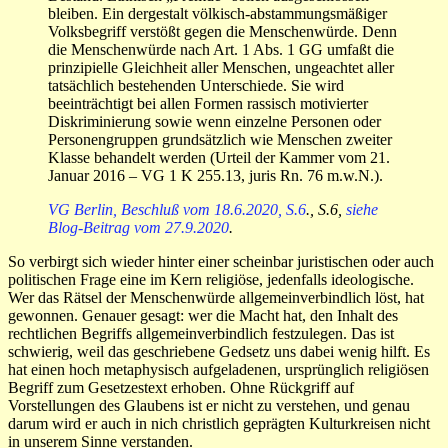
bleiben. Ein dergestalt völkisch-abstammungsmäßiger
Volksbegriff verstößt gegen die Menschenwürde. Denn
die Menschenwürde nach Art. 1 Abs. 1 GG umfaßt die
prinzipielle Gleichheit aller Menschen, ungeachtet aller
tatsächlich bestehenden Unterschiede. Sie wird
beeinträchtigt bei allen Formen rassisch motivierter
Diskriminierung sowie wenn einzelne Personen oder
Personengruppen grundsätzlich wie Menschen zweiter
Klasse behandelt werden (Urteil der Kammer vom 21.
Januar 2016 – VG 1 K 255.13, juris Rn. 76 m.w.N.).
VG Berlin, Beschluß vom 18.6.2020, S.6
., S.6,
siehe
Blog-Beitrag vom 27.9.2020
.
So verbirgt sich wieder hinter einer scheinbar juristischen oder auch
politischen Frage eine im Kern religiöse, jedenfalls ideologische.
Wer das Rätsel der Menschenwürde allgemeinverbindlich löst, hat
gewonnen. Genauer gesagt: wer die Macht hat, den Inhalt des
rechtlichen Begriffs allgemeinverbindlich festzulegen. Das ist
schwierig, weil das geschriebene Gedsetz uns dabei wenig hilft. Es
hat einen hoch metaphysisch aufgeladenen, ursprünglich religiösen
Begriff zum Gesetzestext erhoben. Ohne Rückgriff auf
Vorstellungen des Glaubens ist er nicht zu verstehen, und genau
darum wird er auch in nich christlich geprägten Kulturkreisen nicht
in unserem Sinne verstanden.