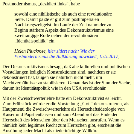
Postmodernismus, „dezidiert links“, habe
sowohl eine nihilistische als auch eine revolutionäre
Seite. Damit paßte er gut zum postimperialen
Nachkriegszeitgeist. Im Laufe der Zeit nahm der zu
Beginn stärkere Aspekt des Dekonstruktivismus eine
zweitrangige Rolle neben der revolutionären
„Identitätspolitik“ ein.
Helen Pluckrose,
hier zitiert nach: Wie der
Postmodernismus die Aufklärung abwickelt, 15.5.2017
,
Der Dekonstruktivismus besagt, daß alle kulturellen und politischen
Vorstellungen lediglich Konstruktionen sind. nachdem er sie
dekonstruiert hat, taugen sie natürlich nicht mehr, um
Machtverhältnisse zu stabilisieren. Genau das ist der Sinn der Sache,
darum ist Identitätspolitik wie in den USA revolutionär.
Mit der Zweischwerterlehre hätte ein Dekonstruktivist es leicht.
Zum Frühstück würde er die Vorstellung „Gott“ dekonstruieren, als
Hauptmenü die Zweischwerterlehre als Herrschaftsideologie von
Kaiser und Papst entlarven und zum Abendbrot das Ende der
Herrschaft des Menschen über den Menschen ausrufen. Wenn es
nämlich kein legitimes Recht zum Herrschen gibt, erscheint die
Ausübung jeder Macht als niederträchtige Willkür.