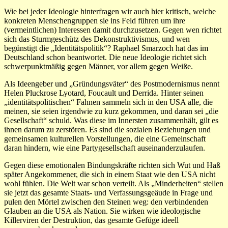
Wie bei jeder Ideologie hinterfragen wir auch hier kritisch, welche
konkreten Menschengruppen sie ins Feld führen um ihre
(vermeintlichen) Interessen damit durchzusetzen. Gegen wen richtet
sich das Sturmgeschütz des Dekonstruktivismus, und wen
begünstigt die „Identitätspolitik“? Raphael Smarzoch hat das im
Deutschland schon beantwortet. Die neue Ideologie richtet sich
schwerpunktmäßig gegen Männer, vor allem gegen Weiße.
Als Ideengeber und „Gründungsväter“ des Postmodernismus nennt
Helen Pluckrose Lyotard, Foucault und Derrida. Hinter seinen
„identitätspolitischen“ Fahnen sammeln sich in den USA alle, die
meinen, sie seien irgendwie zu kurz gekommen, und daran sei „die
Gesellschaft“ schuld. Was diese im Innersten zusammenhält, gilt es
ihnen darum zu zerstören. Es sind die sozialen Beziehungen und
gemeinsamen kulturellen Vorstellungen, die eine Gemeinschaft
daran hindern, wie eine Partygesellschaft auseinanderzulaufen.
Gegen diese emotionalen Bindungskräfte richten sich Wut und Haß
später Angekommener, die sich in einem Staat wie den USA nicht
wohl fühlen. Die Welt war schon verteilt. Als „Minderheiten“ stellen
sie jetzt das gesamte Staats- und Verfassungsgeäude in Frage und
pulen den Mörtel zwischen den Steinen weg: den verbindenden
Glauben an die USA als Nation. Sie wirken wie ideologische
Killerviren der Destruktion, das gesamte Gefüge ideell