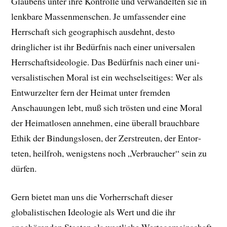
Glaubens unter ihre Kontrolle und ver­wan­delten sie in
lenk­bare Massenmenschen. Je umfas­sender eine
Herrschaft sich geo­graphisch aus­dehnt, desto
dringlicher ist ihr Be­dürfnis nach einer univer­salen
Herr­schafts­ideo­logie. Das Be­dürfnis nach einer uni­
versa­li­sti­schen Moral ist ein wechselseitiges: Wer als
Ent­wur­zelter fern der Heimat un­ter frem­den
Anschauungen lebt, muß sich trösten und eine Moral
der Heimat­losen annehmen, eine überall brauch­bare
Ethik der Bindungslosen, der Zer­streuten, der Entor­
teten, heilfroh, wenigstens noch „Verbraucher“ sein zu
dürfen.
Gern bietet man uns die Vorherrschaft dieser
globalistischen Ideologie als Wert und die ihr