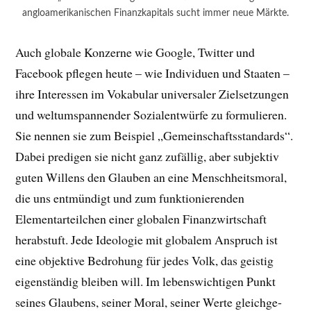
angloamerikanischen Finanzkapitals sucht immer neue Märkte.
Auch globale Konzerne wie Google, Twitter und
Facebook pflegen heute – wie Indi­vi­duen und Staaten –
ihre Interessen im Vokabular uni­versaler Ziel­setzungen
und weltum­spannender So­zialentwürfe zu formulie­ren.
Sie nennen sie zum Beispiel „Gemeinschaftsstandards“.
Dabei predigen sie nicht ganz zufällig, aber subjektiv
guten Wil­­lens den Glau­ben an eine Mensch­­heitsmo­ral,
die uns entmündigt und zum funktionierenden
Elementarteilchen einer globalen Finanzwirtschaft
herabstuft. Jede Ideologie mit globalem Anspruch ist
eine ob­jektive Be­dro­hung für jedes Volk, das geistig
eigenständig bleiben will. Im le­bens­wich­tigen Punkt
sei­nes Glau­bens, seiner Moral, seiner Werte gleich­ge­