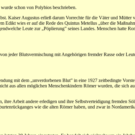
nd wurde schon von Polybios beschrieben.
bst. Kaiser Augustus erließ darum Vorrechte für die Väter und Mütter 
m Edikt wies er auf die Rede des Quintus Metellus „über die Maßnahme
endwelche Leute zur „Pöplierung” seines Landes. Menschen hatte Rom m
k von jeder Blutsvermischung mit Angehörigen fremder Rasse oder Leu
dung mit dem „unverdorbenen Blut” in eine 1927 zeitbedingte Vorstel
nicht aus allen möglichen Menschenkindern Römer wurden, die sich auc
hre Arbeit andere erledigen und ihre Selbstverteidigung fremden Söldn
burtenrückganges wie die alten Römer haben, und zwar in Nordamerika