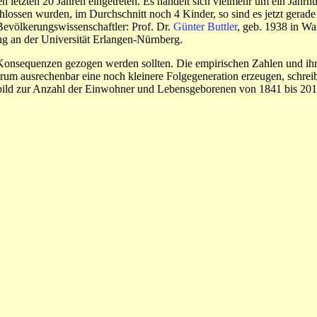
en letzten 20 Jahren eingetreten. Es handelt sich vielmehr um ein Jahr
lossen wurden, im Durchschnitt noch 4 Kinder, so sind es jetzt gerade
Bevölkerungswissenschaftler: Prof. Dr.
Günter Buttler
, geb. 1938 in Wa
ung an der Universität Erlangen-Nürnberg.
e Konsequenzen gezogen werden sollten. Die empirischen Zahlen und ihre
derum ausrechenbar eine noch kleinere Folgegeneration erzeugen, schre
ubild zur Anzahl der Einwohner und Lebensgeborenen von 1841 bis 20