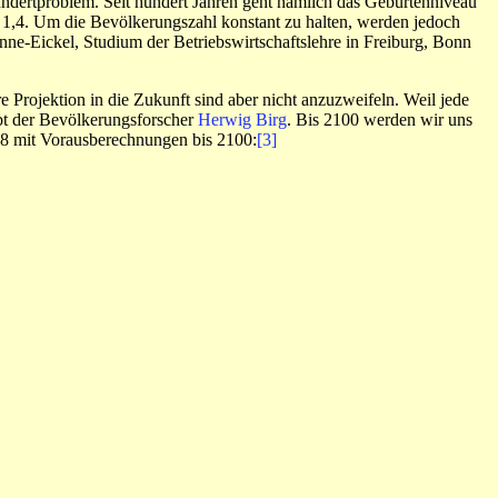
hundertproblem. Seit hundert Jahren geht nämlich das Geburtenniveau
 1,4. Um die Bevölkerungszahl konstant zu halten, werden jedoch
nne-Eickel, Studium der Betriebswirtschaftslehre in Freiburg, Bonn
 Projektion in die Zukunft sind aber nicht anzuzweifeln. Weil jede
ibt der Bevölkerungsforscher
Herwig Birg
. Bis 2100 werden wir uns
18 mit Vorausberechnungen bis 2100:
[3]