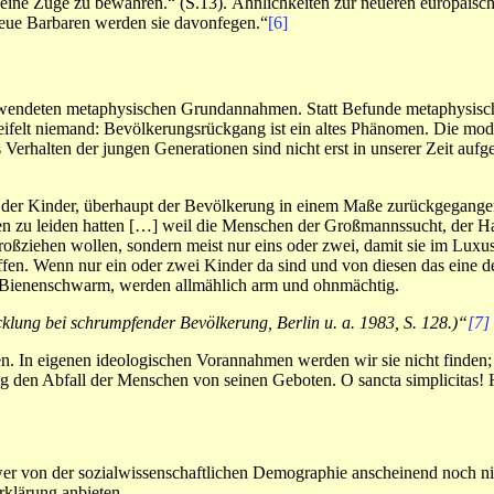
 seine Züge zu bewahren.“ (S.13). Ähnlichkeiten zur neueren europäis
 neue Barbaren werden sie davonfegen.“
[6]
wendeten metaphysischen Grundannahmen. Statt Befunde metaphysisch z
eifelt niemand: Bevölkerungsrückgang ist ein altes Phänomen. Die 
ches Verhalten der jungen Generationen sind nicht erst in unserer Zeit auf
ahl der Kinder, überhaupt der Bevölkerung in einem Maße zurückgegange
n zu leiden hatten […] weil die Menschen der Großmannssucht, der Ha
roßziehen wollen, sondern meist nur eins oder zwei, damit sie im Luxu
fen. Wenn nur ein oder zwei Kinder da sind und von diesen das eine der
n Bienenschwarm, werden allmählich arm und ohnmächtig.
icklung bei schrumpfender Bevölkerung, Berlin u. a. 1983, S. 128.)“
[7]
n. In eigenen ideologischen Vorannahmen werden wir sie nicht finden; s
 den Abfall der Menschen von seinen Geboten. O sancta simplicitas! Hei
wer von der sozialwissenschaftlichen Demographie anscheinend noch nic
klärung anbieten.