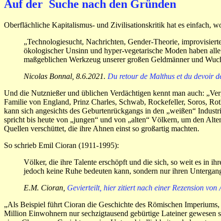
Auf der Suche nach den Gründen
Oberflächliche Kapitalismus- und Zivilisationskritik hat es einfach,
„Technologiesucht, Nachrichten, Gender-Theorie, improvisiert
ökologischer Unsinn und hyper-vegetarische Moden haben alle ei
maßgeblichen Werkzeug unserer großen Geldmänner und Wuch
Nicolas Bonnal, 8.6.2021.
Du retour de Malthus et du devoir 
Und die Nutznießer und üblichen Verdächtigen kennt man auch: „Verg
Familie von England, Prinz Charles, Schwab, Rockefeller, Soros, Rot
kann sich angesichts des Geburtenrückgangs in den „weißen“ Industri
spricht bis heute von „jungen“ und von „alten“ Völkern, um den Alten
Quellen verschüttet, die ihre Ahnen einst so großartig machten.
So schrieb Emil Cioran (1911-1995):
Völker, die ihre Talente erschöpft und die sich, so weit es in 
jedoch keine Ruhe bedeuten kann, sondern nur ihren Untergan
E.M. Cioran,
Gevierteilt, hier zitiert nach einer Rezension v
„Als Beispiel führt Cioran die Geschichte des Römischen Imperiums, d
Million Einwohnern nur sechzigtausend gebürtige Lateiner gewesen sein