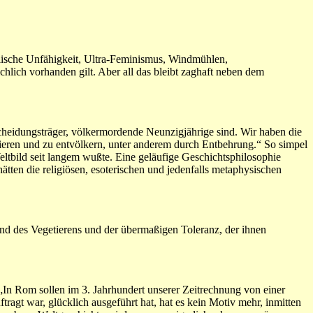
alische Unfähigkeit, Ultra-Feminismus, Windmühlen,
hlich vorhanden gilt. Aber all das bleibt zaghaft neben dem
scheidungsträger, völkermordende Neunzigjährige sind. Wir haben die
dieren und zu entvölkern, unter anderem durch Entbehrung.“ So simpel
eltbild seit langem wußte. Eine geläufige Geschichtsphilosophie
tten die religiösen, esoterischen und jedenfalls metaphysischen
stand des Vegetierens und der übermaßigen Toleranz, der ihnen
 „In Rom sollen im 3. Jahrhundert unserer Zeitrechnung von einer
ragt war, glücklich ausgeführt hat, hat es kein Motiv mehr, inmitten