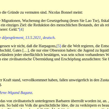
 wo die Gründe zu vermuten sind. Nicolas Bonnel meint:
e Migrationen, Wucherung der Gesetzgebung (lesen Sie Lao Tse), fisk
n einziges Ziel: die Reduktion des menschlichen Bestands, der als reic
erer: Geld.“
[4]
de dépeuplement, 13.5.2021
,
deutsch
.
essen wir nicht, daß die Harpagons,
[5]
die die Welt regieren, die Ent
hschild, Gates […], die nur eine Obsession haben: die Jugend zu liqui
eländern jeder oberflächlich bestätigen, was sein schon vorhandenes W
 eine zivilisatorische Übermüdung und Erschöpfung anzudichten: Sie hä
ihrer Kraft stand, vervollkommnet haben, fallen unweigerlich in den Zu
g.
on Arne-Wigand Baganz
.
as von zivilisatorisch unterlegenen Barbaren überrollt worden ist, an.
. So bald ein Volk die geschichtliche Idee, die zu verkörpern es beauft