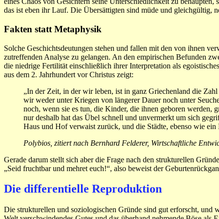
eines Chaos von Gesichtern seine Unterschiedlichkeit zu behaupten,
das ist eben ihr Lauf. Die Übersättigten sind müde und gleichgültig,
Fakten statt Metaphysik
Solche Geschichtsdeutungen stehen und fallen mit den von ihnen ver
zutreffenden Analyse zu gelangen. An den empirischen Befunden zw
die niedrige Fertilität einschließlich ihrer Interpretation als egoistis
aus dem 2. Jahrhundert vor Christus zeigt:
„In der Zeit, in der wir leben, ist in ganz Griechenland die Z
wir weder unter Kriegen von längerer Dauer noch unter Seuche
noch, wenn sie es tun, die Kinder, die ihnen geboren werden, g
nur deshalb hat das Übel schnell und unvermerkt um sich gegrif
Haus und Hof verwaist zurück, und die Städte, ebenso wie ei
Polybios, zitiert nach Bernhard Felderer, Wirtschaftliche Entw
Gerade darum stellt sich aber die Frage nach den strukturellen Gründe
„Seid fruchtbar und mehret euch!“, also beweist der Geburtenrückgang
Die differentielle Reproduktion
Die strukturellen und soziologischen Gründe sind gut erforscht, und 
Welt verschwindendes Gutes und das überhand nehmende Böse als Er