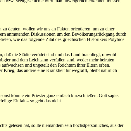
chen bzw. Weltgeschichte wird man unweigerlich erkennen müssen,
u deuten, wollen wir uns an Fakten orientieren, um zu einer
modern anmutenden Diskussionen um den Bevölkerungsrückgang durch
getreten, wie das folgende Zitat des griechischen Historikers Polybios
n, daß die Städte verödet sind und das Land brachliegt, obwohl
bgier und dem Leichtsinn verfallen sind, weder mehr heiraten
s aufwachsen und ungeteilt den Reichtum ihrer Eltern erben,
 Krieg, das andere eine Krankheit hinwegrafft, bleibt natürlich
onst könnte ein Priester ganz einfach kurzschließen: Gott sagte:
lige Einfalt – so geht das nicht.
hts gelesen hat, sollte niemandem sein höchstpersönliches, aus der