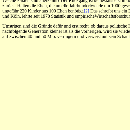
Welche Fakten sind anerkannt? Der Rückgang ist keinesfalls erst in d
zurück. Hatten die Ehen, die um die Jahrhundertwende um 1900 gesch
ungefähr 220 Kinder aus 100 Ehen benötigt.
[2]
Das schreibt uns ein 
und Köln, lehrte seit 1978 Statistik und empirischeWirtschaftsforsch
Umstritten sind die Gründe dafür und erst recht, ob daraus politisch
nachfolgende Generation kleiner ist als die vorherigen, wird sie wie
auf zwischen 40 und 50 Mio. verringern und verweist auf sein Scha